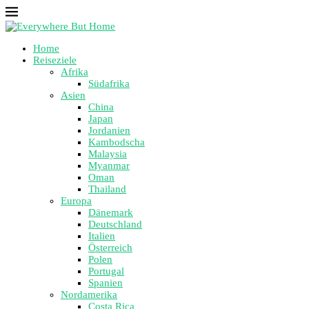
Home
Reiseziele
Afrika
Südafrika
Asien
China
Japan
Jordanien
Kambodscha
Malaysia
Myanmar
Oman
Thailand
Europa
Dänemark
Deutschland
Italien
Österreich
Polen
Portugal
Spanien
Nordamerika
Costa Rica