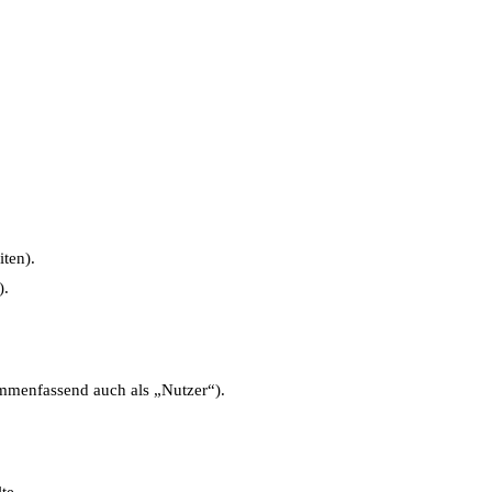
iten).
).
mmenfassend auch als „Nutzer“).
te.