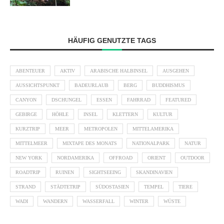
HÄUFIG GENUTZTE TAGS
ABENTEUER
AKTIV
ARABISCHE HALBINSEL
AUSGEHEN
AUSSICHTSPUNKT
BADEURLAUB
BERG
BUDDHISMUS
CANYON
DSCHUNGEL
ESSEN
FAHRRAD
FEATURED
GEBIRGE
HÖHLE
INSEL
KLETTERN
KULTUR
KURZTRIP
MEER
METROPOLEN
MITTELAMERIKA
MITTELMEER
MIXTAPE DES MONATS
NATIONALPARK
NATUR
NEW YORK
NORDAMERIKA
OFFROAD
ORIENT
OUTDOOR
ROADTRIP
RUINEN
SIGHTSEEING
SKANDINAVIEN
STRAND
STÄDTETRIP
SÜDOSTASIEN
TEMPEL
TIERE
WADI
WANDERN
WASSERFALL
WINTER
WÜSTE