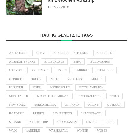
für 2 Wochen Roadtrip
18. Mai 2018
HÄUFIG GENUTZTE TAGS
ABENTEUER
AKTIV
ARABISCHE HALBINSEL
AUSGEHEN
AUSSICHTSPUNKT
BADEURLAUB
BERG
BUDDHISMUS
CANYON
DSCHUNGEL
ESSEN
FAHRRAD
FEATURED
GEBIRGE
HÖHLE
INSEL
KLETTERN
KULTUR
KURZTRIP
MEER
METROPOLEN
MITTELAMERIKA
MITTELMEER
MIXTAPE DES MONATS
NATIONALPARK
NATUR
NEW YORK
NORDAMERIKA
OFFROAD
ORIENT
OUTDOOR
ROADTRIP
RUINEN
SIGHTSEEING
SKANDINAVIEN
STRAND
STÄDTETRIP
SÜDOSTASIEN
TEMPEL
TIERE
WADI
WANDERN
WASSERFALL
WINTER
WÜSTE