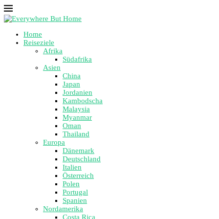
Home
Reiseziele
Afrika
Südafrika
Asien
China
Japan
Jordanien
Kambodscha
Malaysia
Myanmar
Oman
Thailand
Europa
Dänemark
Deutschland
Italien
Österreich
Polen
Portugal
Spanien
Nordamerika
Costa Rica