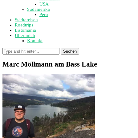
USA
Südamerika
Peru
Städtereisen
Roadtrips
Listomania
Über mich
Kontakt
Suchen
Marc Möllmann am Bass Lake