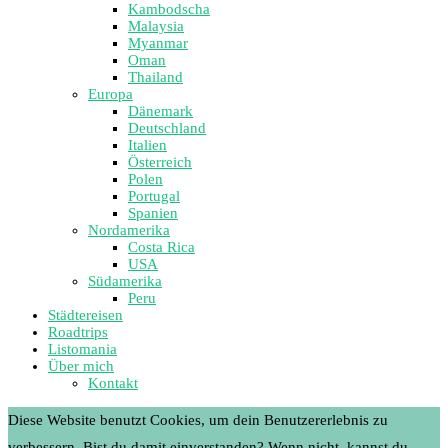
Kambodscha
Malaysia
Myanmar
Oman
Thailand
Europa
Dänemark
Deutschland
Italien
Österreich
Polen
Portugal
Spanien
Nordamerika
Costa Rica
USA
Südamerika
Peru
Städtereisen
Roadtrips
Listomania
Über mich
Kontakt
Diese Website benutzt Cookies, um dein Benutzererlebnis zu
verbessern. Bist du damit einverstanden? Wenn nicht, kannst du