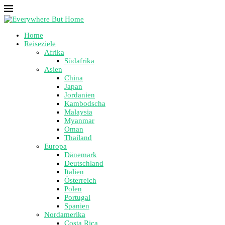
Home
Reiseziele
Afrika
Südafrika
Asien
China
Japan
Jordanien
Kambodscha
Malaysia
Myanmar
Oman
Thailand
Europa
Dänemark
Deutschland
Italien
Österreich
Polen
Portugal
Spanien
Nordamerika
Costa Rica