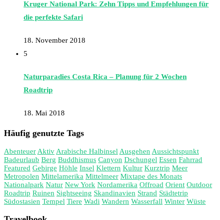
Kruger National Park: Zehn Tipps und Empfehlungen für
die perfekte Safari
18. November 2018
5
Naturparadies Costa Rica – Planung für 2 Wochen
Roadtrip
18. Mai 2018
Häufig genutzte Tags
Abenteuer
Aktiv
Arabische Halbinsel
Ausgehen
Aussichtspunkt
Badeurlaub
Berg
Buddhismus
Canyon
Dschungel
Essen
Fahrrad
Featured
Gebirge
Höhle
Insel
Klettern
Kultur
Kurztrip
Meer
Metropolen
Mittelamerika
Mittelmeer
Mixtape des Monats
Nationalpark
Natur
New York
Nordamerika
Offroad
Orient
Outdoor
Roadtrip
Ruinen
Sightseeing
Skandinavien
Strand
Städtetrip
Südostasien
Tempel
Tiere
Wadi
Wandern
Wasserfall
Winter
Wüste
Travelbook