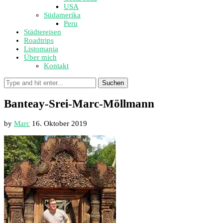
USA
Südamerika
Peru
Städtereisen
Roadtrips
Listomania
Über mich
Kontakt
Suchen
Banteay-Srei-Marc-Möllmann
by
Marc
16. Oktober 2019