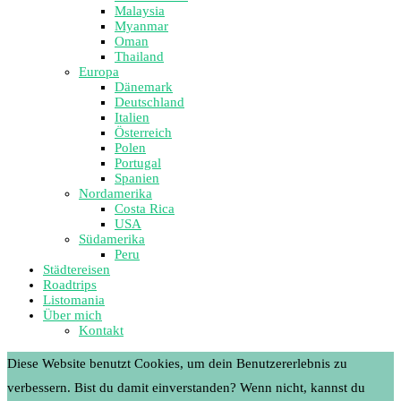
Malaysia
Myanmar
Oman
Thailand
Europa
Dänemark
Deutschland
Italien
Österreich
Polen
Portugal
Spanien
Nordamerika
Costa Rica
USA
Südamerika
Peru
Städtereisen
Roadtrips
Listomania
Über mich
Kontakt
Diese Website benutzt Cookies, um dein Benutzererlebnis zu
verbessern. Bist du damit einverstanden? Wenn nicht, kannst du