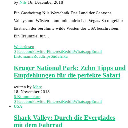
by
Nils
16. Dezember 2018
Ein Gastbeitrag Nils Werschnik Das Land der Canyons,
Valleys und Wüsten – und mittendrin Las Vegas. So ungefähr
lässt sich der berühmte wilde Westen der USA beschreiben.
Ein Traumziel für…
Weiterlesen
0
Facebook
Twitter
Pinterest
Reddit
Whatsapp
Email
Listomania
Roadtrips
Südafrika
Kruger National Park: Zehn Tipps und
Empfehlungen für die perfekte Safari
written by
Marc
18. November 2018
6 Kommentare
0
Facebook
Twitter
Pinterest
Reddit
Whatsapp
Email
USA
Shark Valley: Durch die Everglades
mit dem Fahrrad