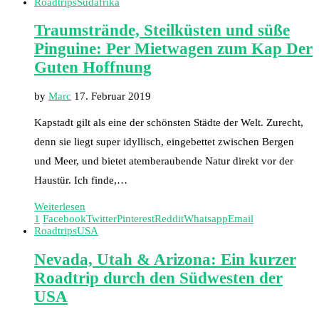
Roadtrips
Südafrika
Traumstrände, Steilküsten und süße
Pinguine: Per Mietwagen zum Kap Der
Guten Hoffnung
by
Marc
17. Februar 2019
Kapstadt gilt als eine der schönsten Städte der Welt. Zurecht,
denn sie liegt super idyllisch, eingebettet zwischen Bergen
und Meer, und bietet atemberaubende Natur direkt vor der
Haustür. Ich finde,…
Weiterlesen
1
Facebook
Twitter
Pinterest
Reddit
Whatsapp
Email
Roadtrips
USA
Nevada, Utah & Arizona: Ein kurzer
Roadtrip durch den Südwesten der
USA