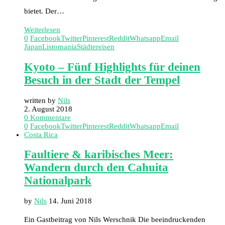
bietet. Der…
Weiterlesen
0
Facebook
Twitter
Pinterest
Reddit
Whatsapp
Email
Japan
Listomania
Städtereisen
Kyoto – Fünf Highlights für deinen
Besuch in der Stadt der Tempel
written by
Nils
2. August 2018
0 Kommentare
0
Facebook
Twitter
Pinterest
Reddit
Whatsapp
Email
Costa Rica
Faultiere & karibisches Meer:
Wandern durch den Cahuita
Nationalpark
by
Nils
14. Juni 2018
Ein Gastbeitrag von Nils Werschnik Die beeindruckenden