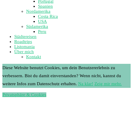
Portugal
Spanien
Nordamerika
Costa Rica
USA
Südamerika
Peru
Städtereisen
Roadtrips
Listomania
Über mich
Kontakt
Diese Website benutzt Cookies, um dein Benutzererlebnis zu
verbessern. Bist du damit einverstanden? Wenn nicht, kannst du
weitere Infos zum Datenschutz erhalten.
Na klar!
Zeig mir mehr.
Privatsphäre & Cookies