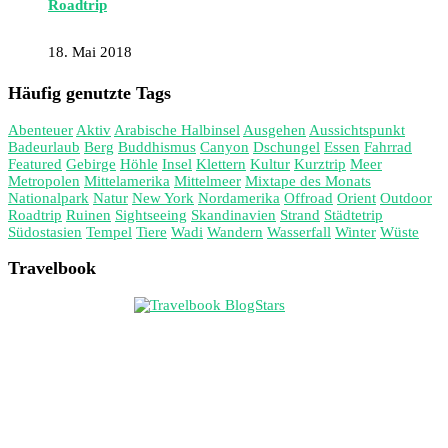
Roadtrip
18. Mai 2018
Häufig genutzte Tags
Abenteuer
Aktiv
Arabische Halbinsel
Ausgehen
Aussichtspunkt
Badeurlaub
Berg
Buddhismus
Canyon
Dschungel
Essen
Fahrrad
Featured
Gebirge
Höhle
Insel
Klettern
Kultur
Kurztrip
Meer
Metropolen
Mittelamerika
Mittelmeer
Mixtape des Monats
Nationalpark
Natur
New York
Nordamerika
Offroad
Orient
Outdoor
Roadtrip
Ruinen
Sightseeing
Skandinavien
Strand
Städtetrip
Südostasien
Tempel
Tiere
Wadi
Wandern
Wasserfall
Winter
Wüste
Travelbook