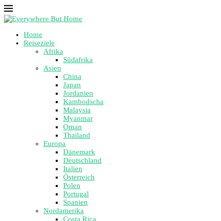
Home
Reiseziele
Afrika
Südafrika
Asien
China
Japan
Jordanien
Kambodscha
Malaysia
Myanmar
Oman
Thailand
Europa
Dänemark
Deutschland
Italien
Österreich
Polen
Portugal
Spanien
Nordamerika
Costa Rica