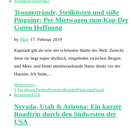
Roadtrips
Südafrika
Traumstrände, Steilküsten und süße
Pinguine: Per Mietwagen zum Kap Der
Guten Hoffnung
by
Marc
17. Februar 2019
Kapstadt gilt als eine der schönsten Städte der Welt. Zurecht,
denn sie liegt super idyllisch, eingebettet zwischen Bergen
und Meer, und bietet atemberaubende Natur direkt vor der
Haustür. Ich finde,…
Weiterlesen
1
Facebook
Twitter
Pinterest
Reddit
Whatsapp
Email
Roadtrips
USA
Nevada, Utah & Arizona: Ein kurzer
Roadtrip durch den Südwesten der
USA