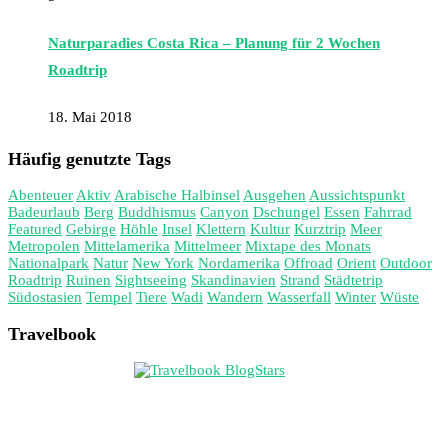
Naturparadies Costa Rica – Planung für 2 Wochen
Roadtrip
18. Mai 2018
Häufig genutzte Tags
Abenteuer
Aktiv
Arabische Halbinsel
Ausgehen
Aussichtspunkt
Badeurlaub
Berg
Buddhismus
Canyon
Dschungel
Essen
Fahrrad
Featured
Gebirge
Höhle
Insel
Klettern
Kultur
Kurztrip
Meer
Metropolen
Mittelamerika
Mittelmeer
Mixtape des Monats
Nationalpark
Natur
New York
Nordamerika
Offroad
Orient
Outdoor
Roadtrip
Ruinen
Sightseeing
Skandinavien
Strand
Städtetrip
Südostasien
Tempel
Tiere
Wadi
Wandern
Wasserfall
Winter
Wüste
Travelbook