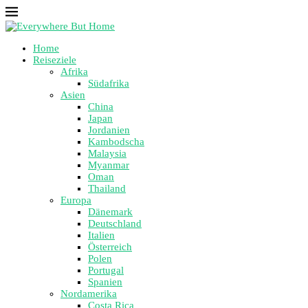
Home
Reiseziele
Afrika
Südafrika
Asien
China
Japan
Jordanien
Kambodscha
Malaysia
Myanmar
Oman
Thailand
Europa
Dänemark
Deutschland
Italien
Österreich
Polen
Portugal
Spanien
Nordamerika
Costa Rica