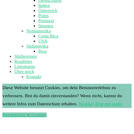
Deutschland
Italien
Österreich
Polen
Portugal
Spanien
Nordamerika
Costa Rica
USA
Südamerika
Peru
Städtereisen
Roadtrips
Listomania
Über mich
Kontakt
Diese Website benutzt Cookies, um dein Benutzererlebnis zu
verbessern. Bist du damit einverstanden? Wenn nicht, kannst du
weitere Infos zum Datenschutz erhalten.
Na klar!
Zeig mir mehr.
Privatsphäre & Cookies