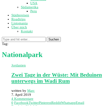
USA
Südamerika
Peru
Städtereisen
Roadtrips
Listomania
Über mich
Kontakt
Suchen
Tag:
Nationalpark
Jordanien
Zwei Tage in der Wüste: Mit Beduinen
unterwegs im Wadi Rum
written by
Marc
7. April 2019
4 Kommentare
0
Facebook
Twitter
Pinterest
Reddit
Whatsapp
Email