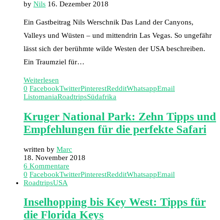
by
Nils
16. Dezember 2018
Ein Gastbeitrag Nils Werschnik Das Land der Canyons,
Valleys und Wüsten – und mittendrin Las Vegas. So ungefähr
lässt sich der berühmte wilde Westen der USA beschreiben.
Ein Traumziel für…
Weiterlesen
0
Facebook
Twitter
Pinterest
Reddit
Whatsapp
Email
Listomania
Roadtrips
Südafrika
Kruger National Park: Zehn Tipps und
Empfehlungen für die perfekte Safari
written by
Marc
18. November 2018
6 Kommentare
0
Facebook
Twitter
Pinterest
Reddit
Whatsapp
Email
Roadtrips
USA
Inselhopping bis Key West: Tipps für
die Florida Keys