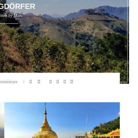
GDÖRFER
itten by
Marc
ommentare