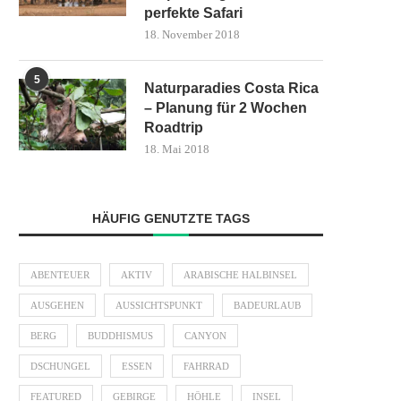
perfekte Safari
18. November 2018
5
Naturparadies Costa Rica
– Planung für 2 Wochen
Roadtrip
18. Mai 2018
HÄUFIG GENUTZTE TAGS
ABENTEUER
AKTIV
ARABISCHE HALBINSEL
AUSGEHEN
AUSSICHTSPUNKT
BADEURLAUB
BERG
BUDDHISMUS
CANYON
DSCHUNGEL
ESSEN
FAHRRAD
FEATURED
GEBIRGE
HÖHLE
INSEL