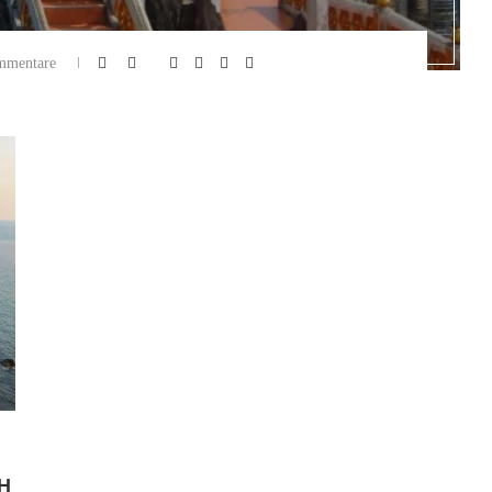
mmentare
H