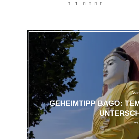
Asie
GEHEIMTIPP BAGO: TE
UNTERSCH
wr