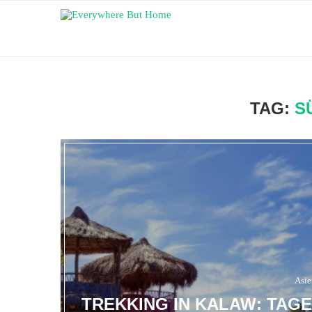
TAG:
S
Asie
TREKKING IN KALAW: TAG