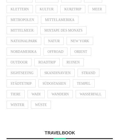
KLETTERN
KULTUR
KURZTRIP
MEER
METROPOLEN
MITTELAMERIKA
MITTELMEER
MIXTAPE DES MONATS
NATIONALPARK
NATUR
NEW YORK
NORDAMERIKA
OFFROAD
ORIENT
OUTDOOR
ROADTRIP
RUINEN
SIGHTSEEING
SKANDINAVIEN
STRAND
STÄDTETRIP
SÜDOSTASIEN
TEMPEL
TIERE
WADI
WANDERN
WASSERFALL
WINTER
WÜSTE
TRAVELBOOK