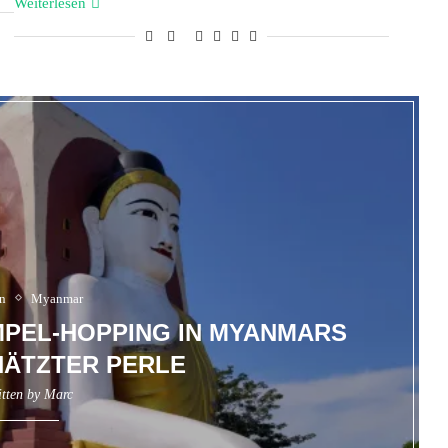
Weiterlesen
n
Myanmar
MPEL-HOPPING IN MYANMARS
ÄTZTER PERLE
itten by
Marc