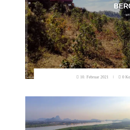
BER
wr
10. Februar 2021
0 K