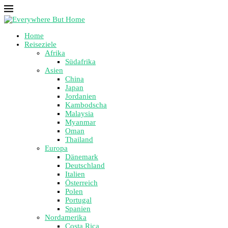
Home
Reiseziele
Afrika
Südafrika
Asien
China
Japan
Jordanien
Kambodscha
Malaysia
Myanmar
Oman
Thailand
Europa
Dänemark
Deutschland
Italien
Österreich
Polen
Portugal
Spanien
Nordamerika
Costa Rica