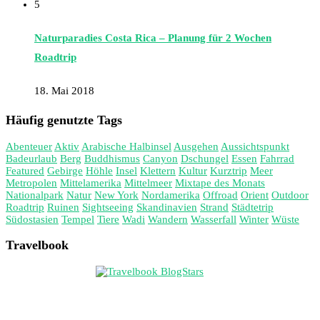
5
Naturparadies Costa Rica – Planung für 2 Wochen
Roadtrip
18. Mai 2018
Häufig genutzte Tags
Abenteuer
Aktiv
Arabische Halbinsel
Ausgehen
Aussichtspunkt
Badeurlaub
Berg
Buddhismus
Canyon
Dschungel
Essen
Fahrrad
Featured
Gebirge
Höhle
Insel
Klettern
Kultur
Kurztrip
Meer
Metropolen
Mittelamerika
Mittelmeer
Mixtape des Monats
Nationalpark
Natur
New York
Nordamerika
Offroad
Orient
Outdoor
Roadtrip
Ruinen
Sightseeing
Skandinavien
Strand
Städtetrip
Südostasien
Tempel
Tiere
Wadi
Wandern
Wasserfall
Winter
Wüste
Travelbook