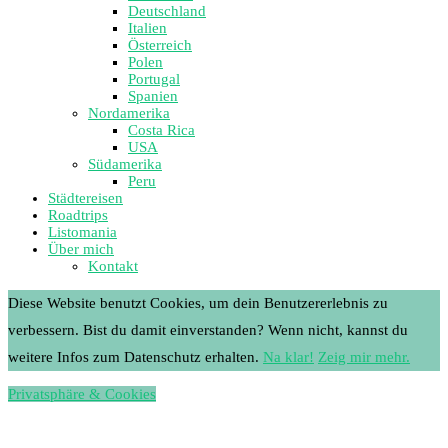
Deutschland
Italien
Österreich
Polen
Portugal
Spanien
Nordamerika
Costa Rica
USA
Südamerika
Peru
Städtereisen
Roadtrips
Listomania
Über mich
Kontakt
Diese Website benutzt Cookies, um dein Benutzererlebnis zu
verbessern. Bist du damit einverstanden? Wenn nicht, kannst du
weitere Infos zum Datenschutz erhalten.
Na klar!
Zeig mir mehr.
Privatsphäre & Cookies