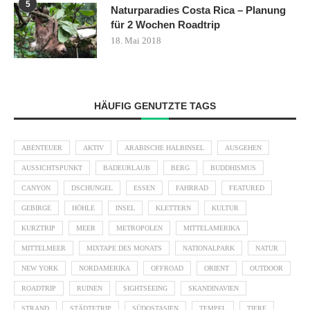
5
Naturparadies Costa Rica – Planung
für 2 Wochen Roadtrip
18. Mai 2018
HÄUFIG GENUTZTE TAGS
ABENTEUER
AKTIV
ARABISCHE HALBINSEL
AUSGEHEN
AUSSICHTSPUNKT
BADEURLAUB
BERG
BUDDHISMUS
CANYON
DSCHUNGEL
ESSEN
FAHRRAD
FEATURED
GEBIRGE
HÖHLE
INSEL
KLETTERN
KULTUR
KURZTRIP
MEER
METROPOLEN
MITTELAMERIKA
MITTELMEER
MIXTAPE DES MONATS
NATIONALPARK
NATUR
NEW YORK
NORDAMERIKA
OFFROAD
ORIENT
OUTDOOR
ROADTRIP
RUINEN
SIGHTSEEING
SKANDINAVIEN
STRAND
STÄDTETRIP
SÜDOSTASIEN
TEMPEL
TIERE