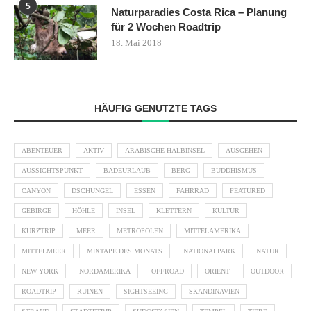
5
Naturparadies Costa Rica – Planung
für 2 Wochen Roadtrip
18. Mai 2018
HÄUFIG GENUTZTE TAGS
ABENTEUER
AKTIV
ARABISCHE HALBINSEL
AUSGEHEN
AUSSICHTSPUNKT
BADEURLAUB
BERG
BUDDHISMUS
CANYON
DSCHUNGEL
ESSEN
FAHRRAD
FEATURED
GEBIRGE
HÖHLE
INSEL
KLETTERN
KULTUR
KURZTRIP
MEER
METROPOLEN
MITTELAMERIKA
MITTELMEER
MIXTAPE DES MONATS
NATIONALPARK
NATUR
NEW YORK
NORDAMERIKA
OFFROAD
ORIENT
OUTDOOR
ROADTRIP
RUINEN
SIGHTSEEING
SKANDINAVIEN