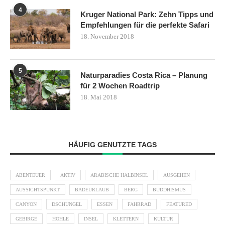
4
Kruger National Park: Zehn Tipps und
Empfehlungen für die perfekte Safari
18. November 2018
5
Naturparadies Costa Rica – Planung
für 2 Wochen Roadtrip
18. Mai 2018
HÄUFIG GENUTZTE TAGS
ABENTEUER
AKTIV
ARABISCHE HALBINSEL
AUSGEHEN
AUSSICHTSPUNKT
BADEURLAUB
BERG
BUDDHISMUS
CANYON
DSCHUNGEL
ESSEN
FAHRRAD
FEATURED
GEBIRGE
HÖHLE
INSEL
KLETTERN
KULTUR