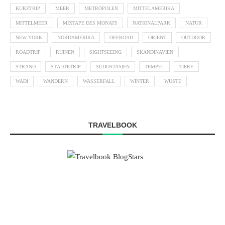
KURZTRIP
MEER
METROPOLEN
MITTELAMERIKA
MITTELMEER
MIXTAPE DES MONATS
NATIONALPARK
NATUR
NEW YORK
NORDAMERIKA
OFFROAD
ORIENT
OUTDOOR
ROADTRIP
RUINEN
SIGHTSEEING
SKANDINAVIEN
STRAND
STÄDTETRIP
SÜDOSTASIEN
TEMPEL
TIERE
WADI
WANDERN
WASSERFALL
WINTER
WÜSTE
TRAVELBOOK