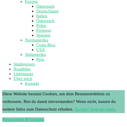
Europa
Dänemark
Deutschland
Italien
Österreich
Polen
Portugal
Spanien
Nordamerika
Costa Rica
USA
Südamerika
Peru
Städtereisen
Roadtrips
Listomania
Über mich
Kontakt
Diese Website benutzt Cookies, um dein Benutzererlebnis zu
verbessern. Bist du damit einverstanden? Wenn nicht, kannst du
weitere Infos zum Datenschutz erhalten.
Na klar!
Zeig mir mehr.
Privatsphäre & Cookies