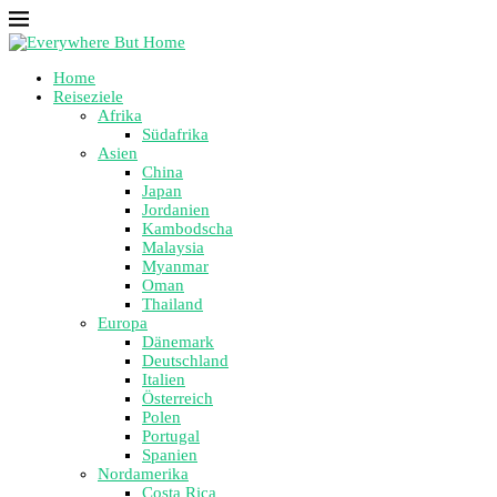
Home
Reiseziele
Afrika
Südafrika
Asien
China
Japan
Jordanien
Kambodscha
Malaysia
Myanmar
Oman
Thailand
Europa
Dänemark
Deutschland
Italien
Österreich
Polen
Portugal
Spanien
Nordamerika
Costa Rica