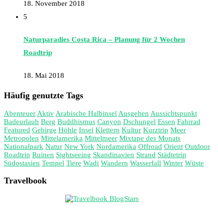
18. November 2018
5
Naturparadies Costa Rica – Planung für 2 Wochen
Roadtrip
18. Mai 2018
Häufig genutzte Tags
Abenteuer
Aktiv
Arabische Halbinsel
Ausgehen
Aussichtspunkt
Badeurlaub
Berg
Buddhismus
Canyon
Dschungel
Essen
Fahrrad
Featured
Gebirge
Höhle
Insel
Klettern
Kultur
Kurztrip
Meer
Metropolen
Mittelamerika
Mittelmeer
Mixtape des Monats
Nationalpark
Natur
New York
Nordamerika
Offroad
Orient
Outdoor
Roadtrip
Ruinen
Sightseeing
Skandinavien
Strand
Städtetrip
Südostasien
Tempel
Tiere
Wadi
Wandern
Wasserfall
Winter
Wüste
Travelbook