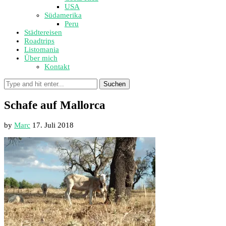
USA
Südamerika
Peru
Städtereisen
Roadtrips
Listomania
Über mich
Kontakt
Suchen
Schafe auf Mallorca
by
Marc
17. Juli 2018