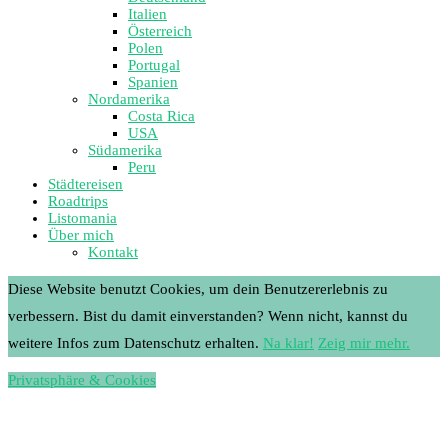
Italien
Österreich
Polen
Portugal
Spanien
Nordamerika
Costa Rica
USA
Südamerika
Peru
Städtereisen
Roadtrips
Listomania
Über mich
Kontakt
Diese Website benutzt Cookies, um dein Benutzererlebnis zu
verbessern. Bist du damit einverstanden? Wenn nicht, kannst du
weitere Infos zum Datenschutz erhalten.
Na klar!
Zeig mir mehr.
Privatsphäre & Cookies