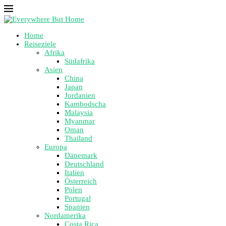
Home
Reiseziele
Afrika
Südafrika
Asien
China
Japan
Jordanien
Kambodscha
Malaysia
Myanmar
Oman
Thailand
Europa
Dänemark
Deutschland
Italien
Österreich
Polen
Portugal
Spanien
Nordamerika
Costa Rica