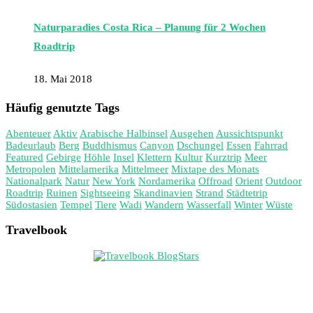
Naturparadies Costa Rica – Planung für 2 Wochen
Roadtrip
18. Mai 2018
Häufig genutzte Tags
Abenteuer
Aktiv
Arabische Halbinsel
Ausgehen
Aussichtspunkt
Badeurlaub
Berg
Buddhismus
Canyon
Dschungel
Essen
Fahrrad
Featured
Gebirge
Höhle
Insel
Klettern
Kultur
Kurztrip
Meer
Metropolen
Mittelamerika
Mittelmeer
Mixtape des Monats
Nationalpark
Natur
New York
Nordamerika
Offroad
Orient
Outdoor
Roadtrip
Ruinen
Sightseeing
Skandinavien
Strand
Städtetrip
Südostasien
Tempel
Tiere
Wadi
Wandern
Wasserfall
Winter
Wüste
Travelbook