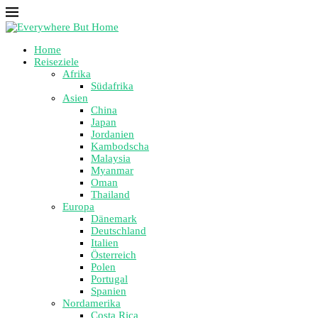
Home
Reiseziele
Afrika
Südafrika
Asien
China
Japan
Jordanien
Kambodscha
Malaysia
Myanmar
Oman
Thailand
Europa
Dänemark
Deutschland
Italien
Österreich
Polen
Portugal
Spanien
Nordamerika
Costa Rica