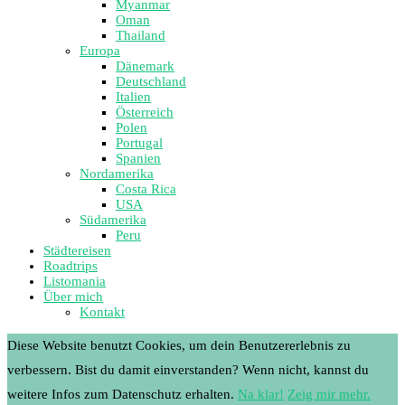
Myanmar
Oman
Thailand
Europa
Dänemark
Deutschland
Italien
Österreich
Polen
Portugal
Spanien
Nordamerika
Costa Rica
USA
Südamerika
Peru
Städtereisen
Roadtrips
Listomania
Über mich
Kontakt
Diese Website benutzt Cookies, um dein Benutzererlebnis zu
verbessern. Bist du damit einverstanden? Wenn nicht, kannst du
weitere Infos zum Datenschutz erhalten.
Na klar!
Zeig mir mehr.