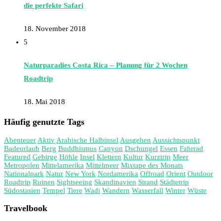
die perfekte Safari
18. November 2018
5
Naturparadies Costa Rica – Planung für 2 Wochen
Roadtrip
18. Mai 2018
Häufig genutzte Tags
Abenteuer
Aktiv
Arabische Halbinsel
Ausgehen
Aussichtspunkt
Badeurlaub
Berg
Buddhismus
Canyon
Dschungel
Essen
Fahrrad
Featured
Gebirge
Höhle
Insel
Klettern
Kultur
Kurztrip
Meer
Metropolen
Mittelamerika
Mittelmeer
Mixtape des Monats
Nationalpark
Natur
New York
Nordamerika
Offroad
Orient
Outdoor
Roadtrip
Ruinen
Sightseeing
Skandinavien
Strand
Städtetrip
Südostasien
Tempel
Tiere
Wadi
Wandern
Wasserfall
Winter
Wüste
Travelbook