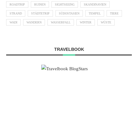
ROADTRIP
RUINEN
SIGHTSEEING
SKANDINAVIEN
STRAND
STÄDTETRIP
SÜDOSTASIEN
TEMPEL
TIERE
WADI
WANDERN
WASSERFALL
WINTER
WÜSTE
TRAVELBOOK