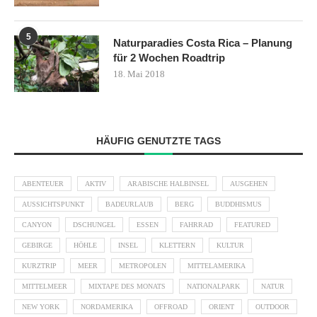
5
Naturparadies Costa Rica – Planung
für 2 Wochen Roadtrip
18. Mai 2018
HÄUFIG GENUTZTE TAGS
ABENTEUER
AKTIV
ARABISCHE HALBINSEL
AUSGEHEN
AUSSICHTSPUNKT
BADEURLAUB
BERG
BUDDHISMUS
CANYON
DSCHUNGEL
ESSEN
FAHRRAD
FEATURED
GEBIRGE
HÖHLE
INSEL
KLETTERN
KULTUR
KURZTRIP
MEER
METROPOLEN
MITTELAMERIKA
MITTELMEER
MIXTAPE DES MONATS
NATIONALPARK
NATUR
NEW YORK
NORDAMERIKA
OFFROAD
ORIENT
OUTDOOR