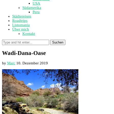
USA
Südamerika
Peru
Städtereisen
Roadtrips
Listomania
Über mich
Kontakt
Suchen
Wadi-Dana-Oase
by
Marc
10. Dezember 2019