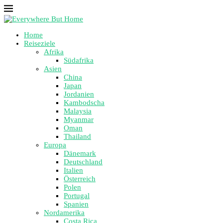
Home
Reiseziele
Afrika
Südafrika
Asien
China
Japan
Jordanien
Kambodscha
Malaysia
Myanmar
Oman
Thailand
Europa
Dänemark
Deutschland
Italien
Österreich
Polen
Portugal
Spanien
Nordamerika
Costa Rica