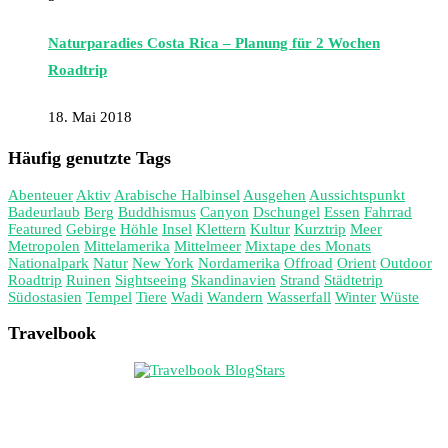
Naturparadies Costa Rica – Planung für 2 Wochen
Roadtrip
18. Mai 2018
Häufig genutzte Tags
Abenteuer
Aktiv
Arabische Halbinsel
Ausgehen
Aussichtspunkt
Badeurlaub
Berg
Buddhismus
Canyon
Dschungel
Essen
Fahrrad
Featured
Gebirge
Höhle
Insel
Klettern
Kultur
Kurztrip
Meer
Metropolen
Mittelamerika
Mittelmeer
Mixtape des Monats
Nationalpark
Natur
New York
Nordamerika
Offroad
Orient
Outdoor
Roadtrip
Ruinen
Sightseeing
Skandinavien
Strand
Städtetrip
Südostasien
Tempel
Tiere
Wadi
Wandern
Wasserfall
Winter
Wüste
Travelbook