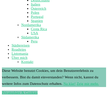
Deutschland
Italien
Österreich
Polen
Portugal
Spanien
Nordamerika
Costa Rica
USA
Südamerika
Peru
Städtereisen
Roadtrips
Listomania
Über mich
Kontakt
Diese Website benutzt Cookies, um dein Benutzererlebnis zu
verbessern. Bist du damit einverstanden? Wenn nicht, kannst du
weitere Infos zum Datenschutz erhalten.
Na klar!
Zeig mir mehr.
Privatsphäre & Cookies