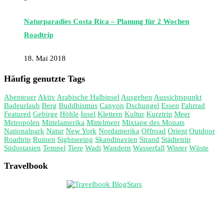
Naturparadies Costa Rica – Planung für 2 Wochen
Roadtrip
18. Mai 2018
Häufig genutzte Tags
Abenteuer
Aktiv
Arabische Halbinsel
Ausgehen
Aussichtspunkt
Badeurlaub
Berg
Buddhismus
Canyon
Dschungel
Essen
Fahrrad
Featured
Gebirge
Höhle
Insel
Klettern
Kultur
Kurztrip
Meer
Metropolen
Mittelamerika
Mittelmeer
Mixtape des Monats
Nationalpark
Natur
New York
Nordamerika
Offroad
Orient
Outdoor
Roadtrip
Ruinen
Sightseeing
Skandinavien
Strand
Städtetrip
Südostasien
Tempel
Tiere
Wadi
Wandern
Wasserfall
Winter
Wüste
Travelbook