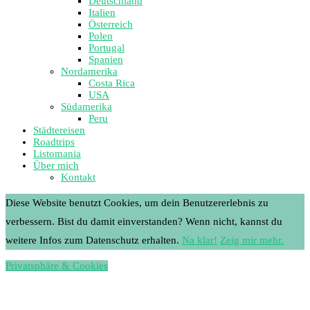
Deutschland
Italien
Österreich
Polen
Portugal
Spanien
Nordamerika
Costa Rica
USA
Südamerika
Peru
Städtereisen
Roadtrips
Listomania
Über mich
Kontakt
Diese Website benutzt Cookies, um dein Benutzererlebnis zu
verbessern. Bist du damit einverstanden? Wenn nicht, kannst du
weitere Infos zum Datenschutz erhalten.
Na klar!
Zeig mir mehr.
Privatsphäre & Cookies