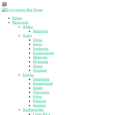
Home
Reiseziele
Afrika
Südafrika
Asien
China
Japan
Jordanien
Kambodscha
Malaysia
Myanmar
Oman
Thailand
Europa
Dänemark
Deutschland
Italien
Österreich
Polen
Portugal
Spanien
Nordamerika
Costa Rica