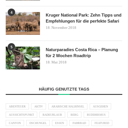
4
Kruger National Park: Zehn Tipps und
Empfehlungen für die perfekte Safari
18. November 2018
5
Naturparadies Costa Rica – Planung
für 2 Wochen Roadtrip
18. Mai 2018
HÄUFIG GENUTZTE TAGS
ABENTEUER
AKTIV
ARABISCHE HALBINSEL
AUSGEHEN
AUSSICHTSPUNKT
BADEURLAUB
BERG
BUDDHISMUS
CANYON
DSCHUNGEL
ESSEN
FAHRRAD
FEATURED