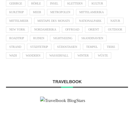
GEBIRGE
HÖHLE
INSEL
KLETTERN
KULTUR
KURZTRIP
MEER
METROPOLEN
MITTELAMERIKA
MITTELMEER
MIXTAPE DES MONATS
NATIONALPARK
NATUR
NEW YORK
NORDAMERIKA
OFFROAD
ORIENT
OUTDOOR
ROADTRIP
RUINEN
SIGHTSEEING
SKANDINAVIEN
STRAND
STÄDTETRIP
SÜDOSTASIEN
TEMPEL
TIERE
WADI
WANDERN
WASSERFALL
WINTER
WÜSTE
TRAVELBOOK