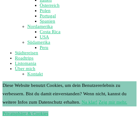
Österreich
Polen
Portugal
Spanien
Nordamerika
Costa Rica
USA
Südamerika
Peru
Städtereisen
Roadtrips
Listomania
Über mich
Kontakt
Diese Website benutzt Cookies, um dein Benutzererlebnis zu
verbessern. Bist du damit einverstanden? Wenn nicht, kannst du
weitere Infos zum Datenschutz erhalten.
Na klar!
Zeig mir mehr.
Privatsphäre & Cookies