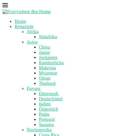
Home
Reiseziele
Afrika
Südafrika
Asien
China
Japan
Jordanien
Kambodscha
Malaysia
Myanmar
Oman
Thailand
Europa
Dänemark
Deutschland
Italien
Österreich
Polen
Portugal
Spanien
Nordamerika
Costa Rica