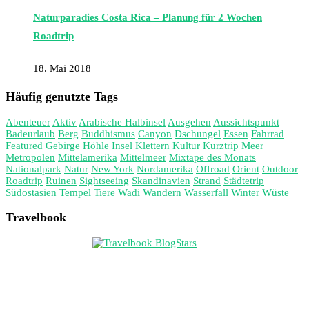
Naturparadies Costa Rica – Planung für 2 Wochen
Roadtrip
18. Mai 2018
Häufig genutzte Tags
Abenteuer
Aktiv
Arabische Halbinsel
Ausgehen
Aussichtspunkt
Badeurlaub
Berg
Buddhismus
Canyon
Dschungel
Essen
Fahrrad
Featured
Gebirge
Höhle
Insel
Klettern
Kultur
Kurztrip
Meer
Metropolen
Mittelamerika
Mittelmeer
Mixtape des Monats
Nationalpark
Natur
New York
Nordamerika
Offroad
Orient
Outdoor
Roadtrip
Ruinen
Sightseeing
Skandinavien
Strand
Städtetrip
Südostasien
Tempel
Tiere
Wadi
Wandern
Wasserfall
Winter
Wüste
Travelbook