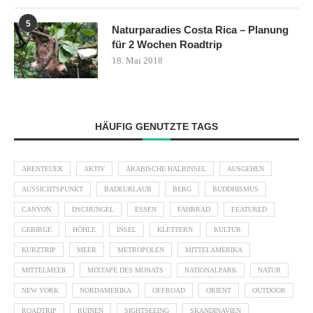
5
Naturparadies Costa Rica – Planung
für 2 Wochen Roadtrip
18. Mai 2018
HÄUFIG GENUTZTE TAGS
ABENTEUER
AKTIV
ARABISCHE HALBINSEL
AUSGEHEN
AUSSICHTSPUNKT
BADEURLAUB
BERG
BUDDHISMUS
CANYON
DSCHUNGEL
ESSEN
FAHRRAD
FEATURED
GEBIRGE
HÖHLE
INSEL
KLETTERN
KULTUR
KURZTRIP
MEER
METROPOLEN
MITTELAMERIKA
MITTELMEER
MIXTAPE DES MONATS
NATIONALPARK
NATUR
NEW YORK
NORDAMERIKA
OFFROAD
ORIENT
OUTDOOR
ROADTRIP
RUINEN
SIGHTSEEING
SKANDINAVIEN