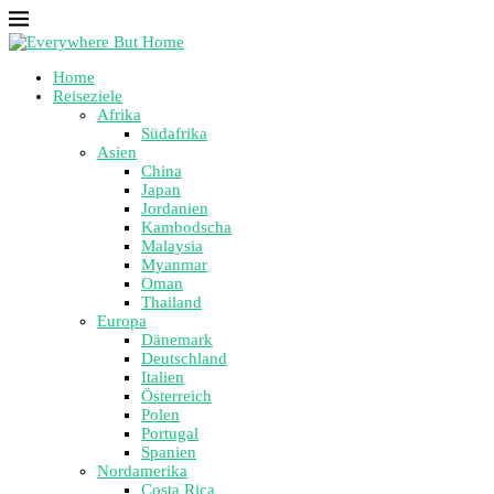
Home
Reiseziele
Afrika
Südafrika
Asien
China
Japan
Jordanien
Kambodscha
Malaysia
Myanmar
Oman
Thailand
Europa
Dänemark
Deutschland
Italien
Österreich
Polen
Portugal
Spanien
Nordamerika
Costa Rica