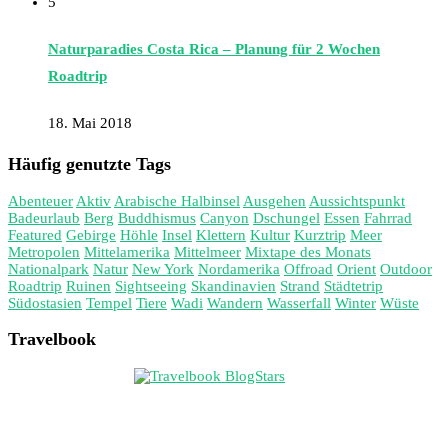
5
Naturparadies Costa Rica – Planung für 2 Wochen
Roadtrip
18. Mai 2018
Häufig genutzte Tags
Abenteuer
Aktiv
Arabische Halbinsel
Ausgehen
Aussichtspunkt
Badeurlaub
Berg
Buddhismus
Canyon
Dschungel
Essen
Fahrrad
Featured
Gebirge
Höhle
Insel
Klettern
Kultur
Kurztrip
Meer
Metropolen
Mittelamerika
Mittelmeer
Mixtape des Monats
Nationalpark
Natur
New York
Nordamerika
Offroad
Orient
Outdoor
Roadtrip
Ruinen
Sightseeing
Skandinavien
Strand
Städtetrip
Südostasien
Tempel
Tiere
Wadi
Wandern
Wasserfall
Winter
Wüste
Travelbook