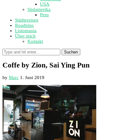
USA
Südamerika
Peru
Städtereisen
Roadtrips
Listomania
Über mich
Kontakt
Suchen
Coffe by Zion, Sai Ying Pun
by
Marc
1. Juni 2019