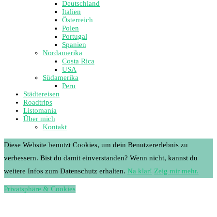
Deutschland
Italien
Österreich
Polen
Portugal
Spanien
Nordamerika
Costa Rica
USA
Südamerika
Peru
Städtereisen
Roadtrips
Listomania
Über mich
Kontakt
Diese Website benutzt Cookies, um dein Benutzererlebnis zu
verbessern. Bist du damit einverstanden? Wenn nicht, kannst du
weitere Infos zum Datenschutz erhalten.
Na klar!
Zeig mir mehr.
Privatsphäre & Cookies