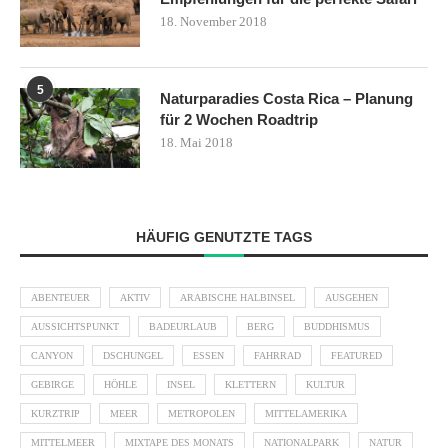
18. November 2018
5
Naturparadies Costa Rica – Planung
für 2 Wochen Roadtrip
18. Mai 2018
HÄUFIG GENUTZTE TAGS
ABENTEUER
AKTIV
ARABISCHE HALBINSEL
AUSGEHEN
AUSSICHTSPUNKT
BADEURLAUB
BERG
BUDDHISMUS
CANYON
DSCHUNGEL
ESSEN
FAHRRAD
FEATURED
GEBIRGE
HÖHLE
INSEL
KLETTERN
KULTUR
KURZTRIP
MEER
METROPOLEN
MITTELAMERIKA
MITTELMEER
MIXTAPE DES MONATS
NATIONALPARK
NATUR