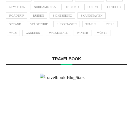
NEW YORK
NORDAMERIKA
OFFROAD
ORIENT
OUTDOOR
ROADTRIP
RUINEN
SIGHTSEEING
SKANDINAVIEN
STRAND
STÄDTETRIP
SÜDOSTASIEN
TEMPEL
TIERE
WADI
WANDERN
WASSERFALL
WINTER
WÜSTE
TRAVELBOOK