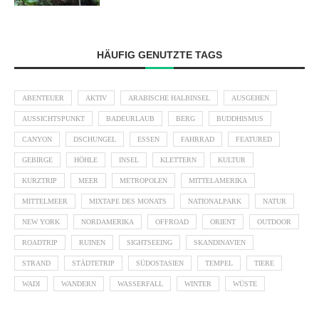
HÄUFIG GENUTZTE TAGS
ABENTEUER
AKTIV
ARABISCHE HALBINSEL
AUSGEHEN
AUSSICHTSPUNKT
BADEURLAUB
BERG
BUDDHISMUS
CANYON
DSCHUNGEL
ESSEN
FAHRRAD
FEATURED
GEBIRGE
HÖHLE
INSEL
KLETTERN
KULTUR
KURZTRIP
MEER
METROPOLEN
MITTELAMERIKA
MITTELMEER
MIXTAPE DES MONATS
NATIONALPARK
NATUR
NEW YORK
NORDAMERIKA
OFFROAD
ORIENT
OUTDOOR
ROADTRIP
RUINEN
SIGHTSEEING
SKANDINAVIEN
STRAND
STÄDTETRIP
SÜDOSTASIEN
TEMPEL
TIERE
WADI
WANDERN
WASSERFALL
WINTER
WÜSTE