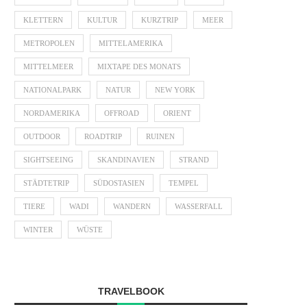
KLETTERN
KULTUR
KURZTRIP
MEER
METROPOLEN
MITTELAMERIKA
MITTELMEER
MIXTAPE DES MONATS
NATIONALPARK
NATUR
NEW YORK
NORDAMERIKA
OFFROAD
ORIENT
OUTDOOR
ROADTRIP
RUINEN
SIGHTSEEING
SKANDINAVIEN
STRAND
STÄDTETRIP
SÜDOSTASIEN
TEMPEL
TIERE
WADI
WANDERN
WASSERFALL
WINTER
WÜSTE
TRAVELBOOK