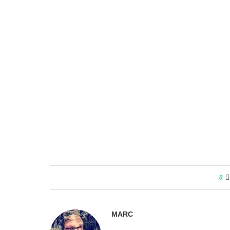
0
MARC