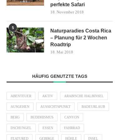
perfekte Safari
18. November 2018
5
Naturparadies Costa Rica
– Planung für 2 Wochen
Roadtrip
18. Mai 2018
HÄUFIG GENUTZTE TAGS
ABENTEUER
AKTIV
ARABISCHE HALBINSEL
AUSGEHEN
AUSSICHTSPUNKT
BADEURLAUB
BERG
BUDDHISMUS
CANYON
DSCHUNGEL
ESSEN
FAHRRAD
FEATURED
GEBIRGE
HÖHLE
INSEL