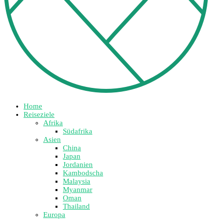
Home
Reiseziele
Afrika
Südafrika
Asien
China
Japan
Jordanien
Kambodscha
Malaysia
Myanmar
Oman
Thailand
Europa