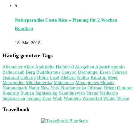
5
Naturparadies Costa Rica – Planung für 2 Wochen
Roadtrip
18. Mai 2018
Häufig genutzte Tags
Abenteuer
Aktiv
Arabische Halbinsel
Ausgehen
Aussichtspunkt
Badeurlaub
Berg
Buddhismus
Canyon
Dschungel
Essen
Fahrrad
Featured
Gebirge
Höhle
Insel
Klettern
Kultur
Kurztrip
Meer
Metropolen
Mittelamerika
Mittelmeer
Mixtape des Monats
Nationalpark
Natur
New York
Nordamerika
Offroad
Orient
Outdoor
Roadtrip
Ruinen
Sightseeing
Skandinavien
Strand
Städtetrip
Südostasien
Tempel
Tiere
Wadi
Wandern
Wasserfall
Winter
Wüste
Travelbook