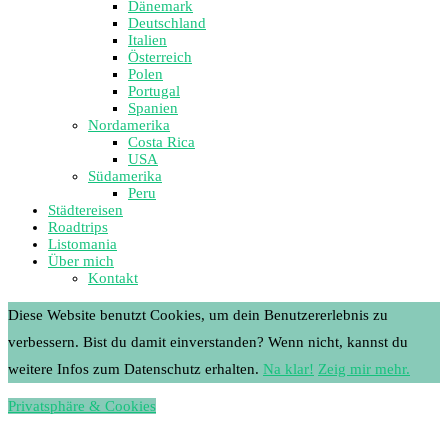
Dänemark
Deutschland
Italien
Österreich
Polen
Portugal
Spanien
Nordamerika
Costa Rica
USA
Südamerika
Peru
Städtereisen
Roadtrips
Listomania
Über mich
Kontakt
Diese Website benutzt Cookies, um dein Benutzererlebnis zu
verbessern. Bist du damit einverstanden? Wenn nicht, kannst du
weitere Infos zum Datenschutz erhalten.
Na klar!
Zeig mir mehr.
Privatsphäre & Cookies