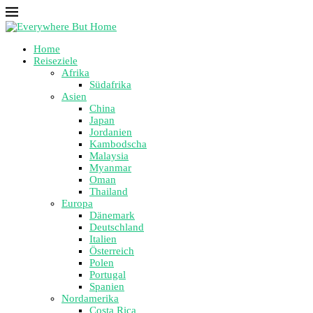
Home
Reiseziele
Afrika
Südafrika
Asien
China
Japan
Jordanien
Kambodscha
Malaysia
Myanmar
Oman
Thailand
Europa
Dänemark
Deutschland
Italien
Österreich
Polen
Portugal
Spanien
Nordamerika
Costa Rica