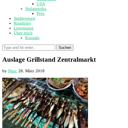
USA
Südamerika
Peru
Städtereisen
Roadtrips
Listomania
Über mich
Kontakt
Suchen
Auslage Grillstand Zentralmarkt
by
Marc
28. März 2018