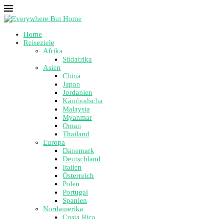
Home
Reiseziele
Afrika
Südafrika
Asien
China
Japan
Jordanien
Kambodscha
Malaysia
Myanmar
Oman
Thailand
Europa
Dänemark
Deutschland
Italien
Österreich
Polen
Portugal
Spanien
Nordamerika
Costa Rica