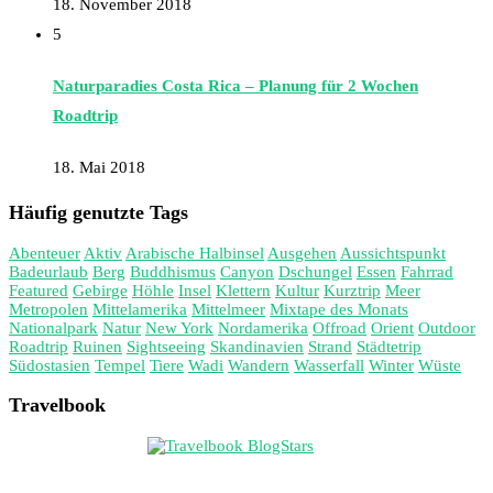
18. November 2018
5
Naturparadies Costa Rica – Planung für 2 Wochen
Roadtrip
18. Mai 2018
Häufig genutzte Tags
Abenteuer
Aktiv
Arabische Halbinsel
Ausgehen
Aussichtspunkt
Badeurlaub
Berg
Buddhismus
Canyon
Dschungel
Essen
Fahrrad
Featured
Gebirge
Höhle
Insel
Klettern
Kultur
Kurztrip
Meer
Metropolen
Mittelamerika
Mittelmeer
Mixtape des Monats
Nationalpark
Natur
New York
Nordamerika
Offroad
Orient
Outdoor
Roadtrip
Ruinen
Sightseeing
Skandinavien
Strand
Städtetrip
Südostasien
Tempel
Tiere
Wadi
Wandern
Wasserfall
Winter
Wüste
Travelbook