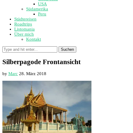
USA
Südamerika
Peru
Städtereisen
Roadtrips
Listomania
Über mich
Kontakt
Suchen
Silberpagode Frontansicht
by
Marc
28. März 2018