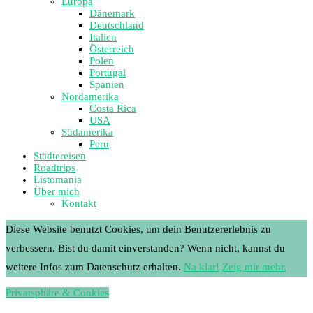
Europa
Dänemark
Deutschland
Italien
Österreich
Polen
Portugal
Spanien
Nordamerika
Costa Rica
USA
Südamerika
Peru
Städtereisen
Roadtrips
Listomania
Über mich
Kontakt
Diese Website benutzt Cookies, um dein Benutzererlebnis zu
verbessern. Bist du damit einverstanden? Wenn nicht, kannst du
weitere Infos zum Datenschutz erhalten.
Na klar!
Zeig mir mehr.
Privatsphäre & Cookies