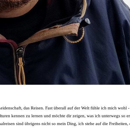
idenschaft, das Reisen. Fast überall auf der Welt fühle ich mich wohl 
ulturen kennen zu lernen und möchte dir zeigen, was ich unterwegs so e
reisen sind übrigens nicht so mein Ding, ich stehe auf die Freiheiten, d