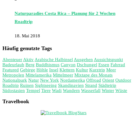
Naturparadies Costa Rica – Planung für 2 Wochen
Roadtrip
18. Mai 2018
Häufig genutzte Tags
Abenteuer
Aktiv
Arabische Halbinsel
Ausgehen
Aussichtspunkt
Badeurlaub
Berg
Buddhismus
Canyon
Dschungel
Essen
Fahrrad
Featured
Gebirge
Höhle
Insel
Klettern
Kultur
Kurztrip
Meer
Metropolen
Mittelamerika
Mittelmeer
Mixtape des Monats
Nationalpark
Natur
New York
Nordamerika
Offroad
Orient
Outdoor
Roadtrip
Ruinen
Sightseeing
Skandinavien
Strand
Städtetrip
Südostasien
Tempel
Tiere
Wadi
Wandern
Wasserfall
Winter
Wüste
Travelbook