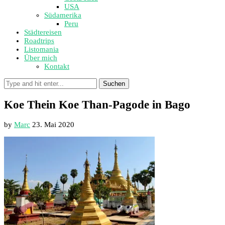
USA
Südamerika
Peru
Städtereisen
Roadtrips
Listomania
Über mich
Kontakt
Suchen
Koe Thein Koe Than-Pagode in Bago
by
Marc
23. Mai 2020