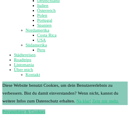
Deutschland
Italien
Österreich
Polen
Portugal
Spanien
Nordamerika
Costa Rica
USA
Südamerika
Peru
Städtereisen
Roadtrips
Listomania
Über mich
Kontakt
Diese Website benutzt Cookies, um dein Benutzererlebnis zu
verbessern. Bist du damit einverstanden? Wenn nicht, kannst du
weitere Infos zum Datenschutz erhalten.
Na klar!
Zeig mir mehr.
Privatsphäre & Cookies