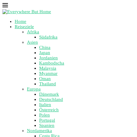
Home
Reiseziele
Afrika
Südafrika
Asien
China
Japan
Jordanien
Kambodscha
Malaysia
Myanmar
Oman
Thailand
Europa
Dänemark
Deutschland
Italien
Österreich
Polen
Portugal
Spanien
Nordamerika
Costa Rica