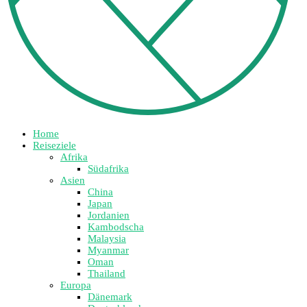
Home
Reiseziele
Afrika
Südafrika
Asien
China
Japan
Jordanien
Kambodscha
Malaysia
Myanmar
Oman
Thailand
Europa
Dänemark