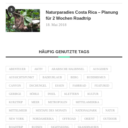
5
Naturparadies Costa Rica – Planung
für 2 Wochen Roadtrip
18. Mai 2018
HÄUFIG GENUTZTE TAGS
ABENTEUER
AKTIV
ARABISCHE HALBINSEL
AUSGEHEN
AUSSICHTSPUNKT
BADEURLAUB
BERG
BUDDHISMUS
CANYON
DSCHUNGEL
ESSEN
FAHRRAD
FEATURED
GEBIRGE
HÖHLE
INSEL
KLETTERN
KULTUR
KURZTRIP
MEER
METROPOLEN
MITTELAMERIKA
MITTELMEER
MIXTAPE DES MONATS
NATIONALPARK
NATUR
NEW YORK
NORDAMERIKA
OFFROAD
ORIENT
OUTDOOR
ROADTRIP
RUINEN
SIGHTSEEING
SKANDINAVIEN