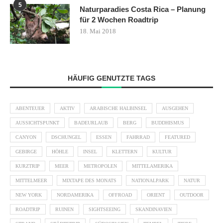
5
Naturparadies Costa Rica – Planung
für 2 Wochen Roadtrip
18. Mai 2018
HÄUFIG GENUTZTE TAGS
ABENTEUER
AKTIV
ARABISCHE HALBINSEL
AUSGEHEN
AUSSICHTSPUNKT
BADEURLAUB
BERG
BUDDHISMUS
CANYON
DSCHUNGEL
ESSEN
FAHRRAD
FEATURED
GEBIRGE
HÖHLE
INSEL
KLETTERN
KULTUR
KURZTRIP
MEER
METROPOLEN
MITTELAMERIKA
MITTELMEER
MIXTAPE DES MONATS
NATIONALPARK
NATUR
NEW YORK
NORDAMERIKA
OFFROAD
ORIENT
OUTDOOR
ROADTRIP
RUINEN
SIGHTSEEING
SKANDINAVIEN