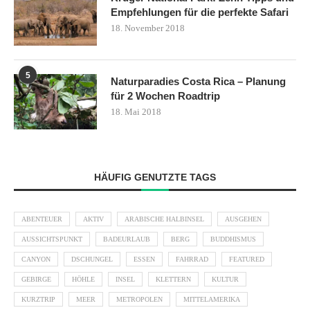
Empfehlungen für die perfekte Safari
18. November 2018
5
Naturparadies Costa Rica – Planung
für 2 Wochen Roadtrip
18. Mai 2018
HÄUFIG GENUTZTE TAGS
ABENTEUER
AKTIV
ARABISCHE HALBINSEL
AUSGEHEN
AUSSICHTSPUNKT
BADEURLAUB
BERG
BUDDHISMUS
CANYON
DSCHUNGEL
ESSEN
FAHRRAD
FEATURED
GEBIRGE
HÖHLE
INSEL
KLETTERN
KULTUR
KURZTRIP
MEER
METROPOLEN
MITTELAMERIKA