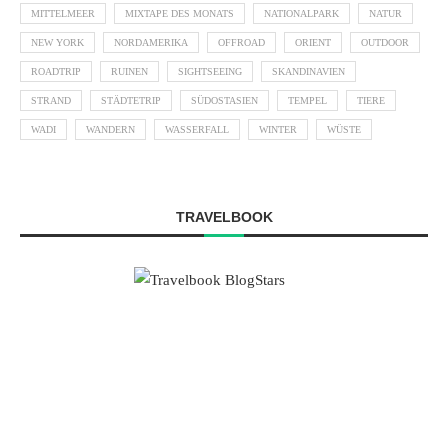
MITTELMEER
MIXTAPE DES MONATS
NATIONALPARK
NATUR
NEW YORK
NORDAMERIKA
OFFROAD
ORIENT
OUTDOOR
ROADTRIP
RUINEN
SIGHTSEEING
SKANDINAVIEN
STRAND
STÄDTETRIP
SÜDOSTASIEN
TEMPEL
TIERE
WADI
WANDERN
WASSERFALL
WINTER
WÜSTE
TRAVELBOOK