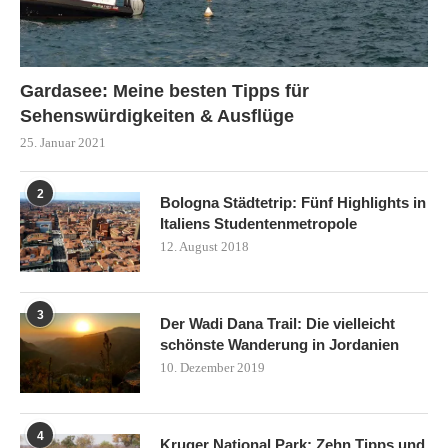
Gardasee: Meine besten Tipps für
Sehenswürdigkeiten & Ausflüge
25. Januar 2021
2
Bologna Städtetrip: Fünf Highlights in
Italiens Studentenmetropole
12. August 2018
3
Der Wadi Dana Trail: Die vielleicht
schönste Wanderung in Jordanien
10. Dezember 2019
4
Kruger National Park: Zehn Tipps und