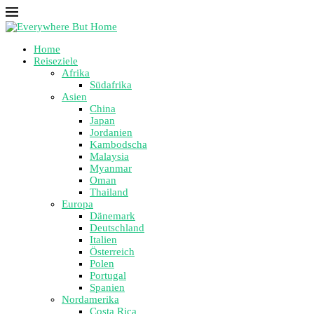
Home
Reiseziele
Afrika
Südafrika
Asien
China
Japan
Jordanien
Kambodscha
Malaysia
Myanmar
Oman
Thailand
Europa
Dänemark
Deutschland
Italien
Österreich
Polen
Portugal
Spanien
Nordamerika
Costa Rica