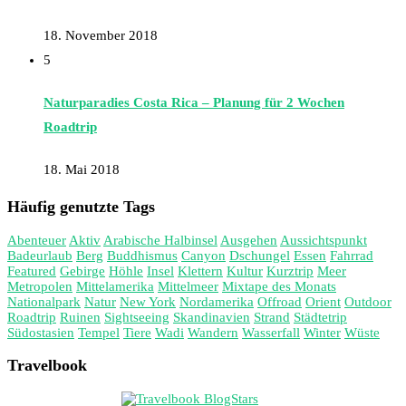
18. November 2018
5
Naturparadies Costa Rica – Planung für 2 Wochen
Roadtrip
18. Mai 2018
Häufig genutzte Tags
Abenteuer
Aktiv
Arabische Halbinsel
Ausgehen
Aussichtspunkt
Badeurlaub
Berg
Buddhismus
Canyon
Dschungel
Essen
Fahrrad
Featured
Gebirge
Höhle
Insel
Klettern
Kultur
Kurztrip
Meer
Metropolen
Mittelamerika
Mittelmeer
Mixtape des Monats
Nationalpark
Natur
New York
Nordamerika
Offroad
Orient
Outdoor
Roadtrip
Ruinen
Sightseeing
Skandinavien
Strand
Städtetrip
Südostasien
Tempel
Tiere
Wadi
Wandern
Wasserfall
Winter
Wüste
Travelbook