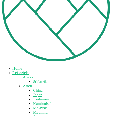
Home
Reiseziele
Afrika
Südafrika
Asien
China
Japan
Jordanien
Kambodscha
Malaysia
Myanmar