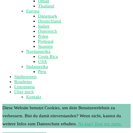
Oman
Thailand
Europa
Dänemark
Deutschland
Italien
Österreich
Polen
Portugal
Spanien
Nordamerika
Costa Rica
USA
Südamerika
Peru
Städtereisen
Roadtrips
Listomania
Über mich
Kontakt
Diese Website benutzt Cookies, um dein Benutzererlebnis zu
verbessern. Bist du damit einverstanden? Wenn nicht, kannst du
weitere Infos zum Datenschutz erhalten.
Na klar!
Zeig mir mehr.