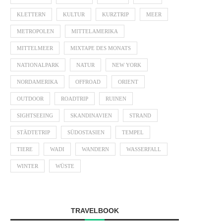
KLETTERN
KULTUR
KURZTRIP
MEER
METROPOLEN
MITTELAMERIKA
MITTELMEER
MIXTAPE DES MONATS
NATIONALPARK
NATUR
NEW YORK
NORDAMERIKA
OFFROAD
ORIENT
OUTDOOR
ROADTRIP
RUINEN
SIGHTSEEING
SKANDINAVIEN
STRAND
STÄDTETRIP
SÜDOSTASIEN
TEMPEL
TIERE
WADI
WANDERN
WASSERFALL
WINTER
WÜSTE
TRAVELBOOK