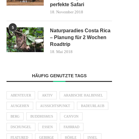
perfekte Safari
18. November 2018
5
Naturparadies Costa Rica
– Planung für 2 Wochen
Roadtrip
18. Mai 2018
HÄUFIG GENUTZTE TAGS
ABENTEUER
AKTIV
ARABISCHE HALBINSEL
AUSGEHEN
AUSSICHTSPUNKT
BADEURLAUB
BERG
BUDDHISMUS
CANYON
DSCHUNGEL
ESSEN
FAHRRAD
FEATURED
GEBIRGE
HÖHLE
INSEL