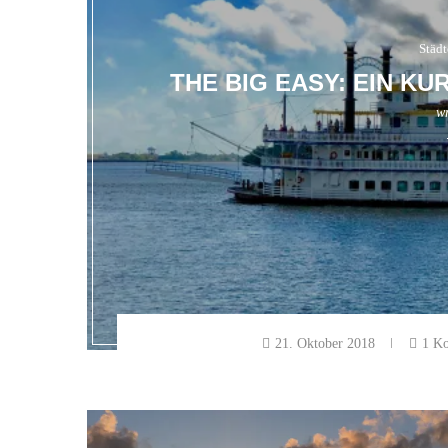
Städt
THE BIG EASY: EIN K
wr
21. Oktober 2018
1 K