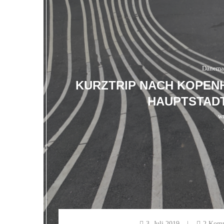
Dänema
KURZTRIP NACH KOPENH
HAUPTSTAD
wr
3. Juli 2019
2 Komm