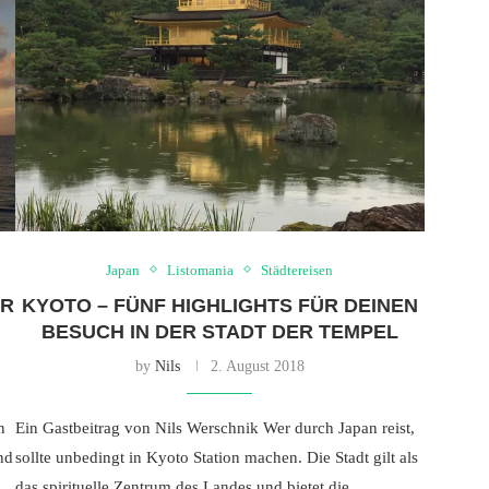
Japan
Listomania
Städtereisen
ÜR
KYOTO – FÜNF HIGHLIGHTS FÜR DEINEN
BESUCH IN DER STADT DER TEMPEL
by
Nils
2. August 2018
n
Ein Gastbeitrag von Nils Werschnik Wer durch Japan reist,
nd
sollte unbedingt in Kyoto Station machen. Die Stadt gilt als
das spirituelle Zentrum des Landes und bietet die