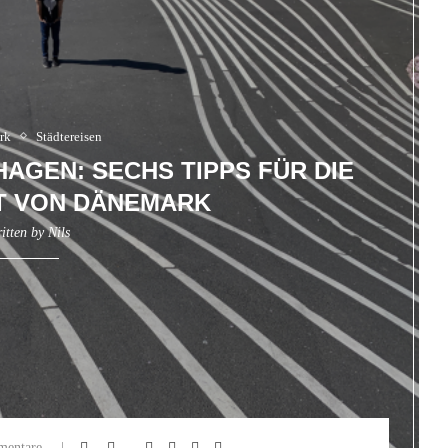
rk
Städtereisen
AGEN: SECHS TIPPS FÜR DIE
T VON DÄNEMARK
itten by
Nils
entare