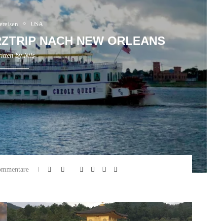
ereisen
USA
URZTRIP NACH NEW ORLEANS
itten by
Nils
ommentare