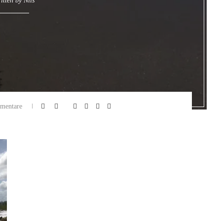
itten by
Nils
mentare