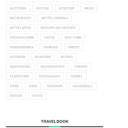
KLETTERN
KULTUR
KURZTRIP
MEER
METROPOLEN
MITTELAMERIKA
MITTELMEER
MIXTAPE DES MONATS
NATIONALPARK
NATUR
NEW YORK
NORDAMERIKA
OFFROAD
ORIENT
OUTDOOR
ROADTRIP
RUINEN
SIGHTSEEING
SKANDINAVIEN
STRAND
STÄDTETRIP
SÜDOSTASIEN
TEMPEL
TIERE
WADI
WANDERN
WASSERFALL
WINTER
WÜSTE
TRAVELBOOK