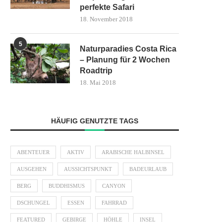
perfekte Safari
18. November 2018
5
Naturparadies Costa Rica
– Planung für 2 Wochen
Roadtrip
18. Mai 2018
HÄUFIG GENUTZTE TAGS
ABENTEUER
AKTIV
ARABISCHE HALBINSEL
AUSGEHEN
AUSSICHTSPUNKT
BADEURLAUB
BERG
BUDDHISMUS
CANYON
DSCHUNGEL
ESSEN
FAHRRAD
FEATURED
GEBIRGE
HÖHLE
INSEL