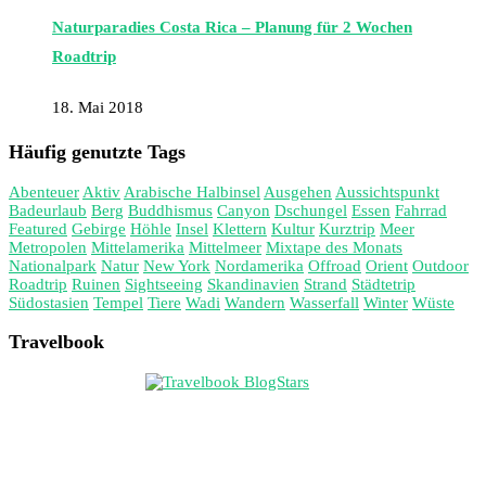
Naturparadies Costa Rica – Planung für 2 Wochen
Roadtrip
18. Mai 2018
Häufig genutzte Tags
Abenteuer
Aktiv
Arabische Halbinsel
Ausgehen
Aussichtspunkt
Badeurlaub
Berg
Buddhismus
Canyon
Dschungel
Essen
Fahrrad
Featured
Gebirge
Höhle
Insel
Klettern
Kultur
Kurztrip
Meer
Metropolen
Mittelamerika
Mittelmeer
Mixtape des Monats
Nationalpark
Natur
New York
Nordamerika
Offroad
Orient
Outdoor
Roadtrip
Ruinen
Sightseeing
Skandinavien
Strand
Städtetrip
Südostasien
Tempel
Tiere
Wadi
Wandern
Wasserfall
Winter
Wüste
Travelbook