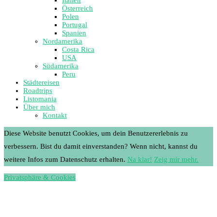
Österreich
Polen
Portugal
Spanien
Nordamerika
Costa Rica
USA
Südamerika
Peru
Städtereisen
Roadtrips
Listomania
Über mich
Kontakt
Diese Website benutzt Cookies, um dein Benutzererlebnis zu
verbessern. Bist du damit einverstanden? Wenn nicht, kannst du
weitere Infos zum Datenschutz erhalten.
Na klar!
Zeig mir mehr.
Privatsphäre & Cookies