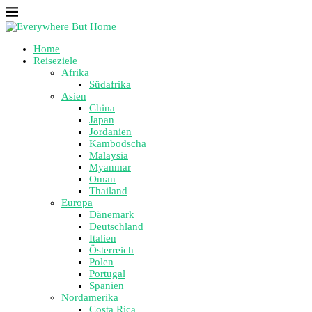
Home
Reiseziele
Afrika
Südafrika
Asien
China
Japan
Jordanien
Kambodscha
Malaysia
Myanmar
Oman
Thailand
Europa
Dänemark
Deutschland
Italien
Österreich
Polen
Portugal
Spanien
Nordamerika
Costa Rica