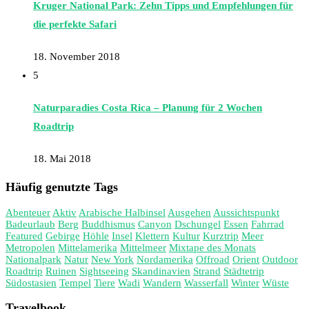
Kruger National Park: Zehn Tipps und Empfehlungen für
die perfekte Safari
18. November 2018
5
Naturparadies Costa Rica – Planung für 2 Wochen
Roadtrip
18. Mai 2018
Häufig genutzte Tags
Abenteuer
Aktiv
Arabische Halbinsel
Ausgehen
Aussichtspunkt
Badeurlaub
Berg
Buddhismus
Canyon
Dschungel
Essen
Fahrrad
Featured
Gebirge
Höhle
Insel
Klettern
Kultur
Kurztrip
Meer
Metropolen
Mittelamerika
Mittelmeer
Mixtape des Monats
Nationalpark
Natur
New York
Nordamerika
Offroad
Orient
Outdoor
Roadtrip
Ruinen
Sightseeing
Skandinavien
Strand
Städtetrip
Südostasien
Tempel
Tiere
Wadi
Wandern
Wasserfall
Winter
Wüste
Travelbook