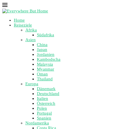
Home
Reiseziele
Afrika
Südafrika
Asien
China
Japan
Jordanien
Kambodscha
Malaysia
Myanmar
Oman
Thailand
Europa
Dänemark
Deutschland
Italien
Österreich
Polen
Portugal
Spanien
Nordamerika
Costa Rica