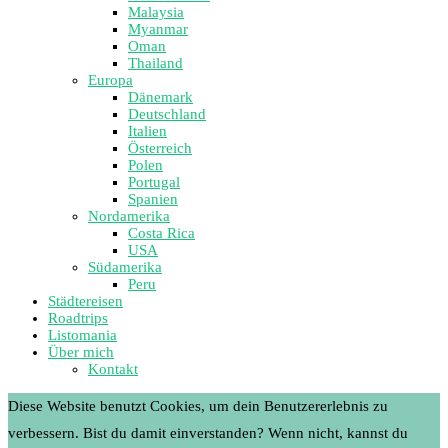
Malaysia
Myanmar
Oman
Thailand
Europa
Dänemark
Deutschland
Italien
Österreich
Polen
Portugal
Spanien
Nordamerika
Costa Rica
USA
Südamerika
Peru
Städtereisen
Roadtrips
Listomania
Über mich
Kontakt
Diese Website benutzt Cookies, um dein Benutzererlebnis zu
verbessern. Bist du damit einverstanden? Wenn nicht, kannst du