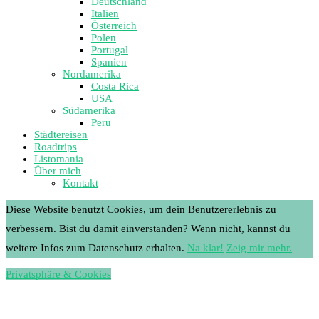
Deutschland
Italien
Österreich
Polen
Portugal
Spanien
Nordamerika
Costa Rica
USA
Südamerika
Peru
Städtereisen
Roadtrips
Listomania
Über mich
Kontakt
Diese Website benutzt Cookies, um dein Benutzererlebnis zu
verbessern. Bist du damit einverstanden? Wenn nicht, kannst du
weitere Infos zum Datenschutz erhalten.
Na klar!
Zeig mir mehr.
Privatsphäre & Cookies