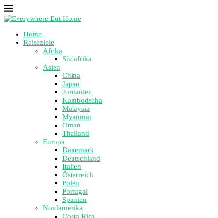
Home
Reiseziele
Afrika
Südafrika
Asien
China
Japan
Jordanien
Kambodscha
Malaysia
Myanmar
Oman
Thailand
Europa
Dänemark
Deutschland
Italien
Österreich
Polen
Portugal
Spanien
Nordamerika
Costa Rica