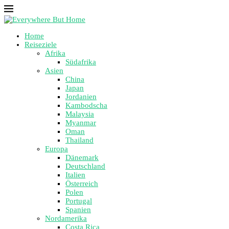
Home
Reiseziele
Afrika
Südafrika
Asien
China
Japan
Jordanien
Kambodscha
Malaysia
Myanmar
Oman
Thailand
Europa
Dänemark
Deutschland
Italien
Österreich
Polen
Portugal
Spanien
Nordamerika
Costa Rica