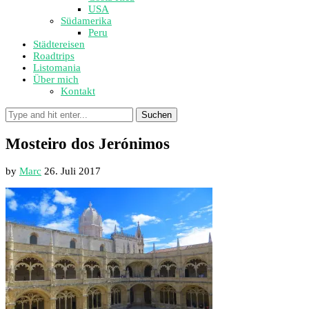
USA
Südamerika
Peru
Städtereisen
Roadtrips
Listomania
Über mich
Kontakt
Suchen
Mosteiro dos Jerónimos
by
Marc
26. Juli 2017