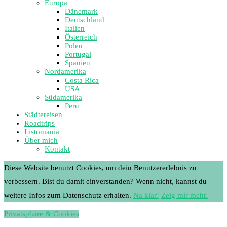
Europa
Dänemark
Deutschland
Italien
Österreich
Polen
Portugal
Spanien
Nordamerika
Costa Rica
USA
Südamerika
Peru
Städtereisen
Roadtrips
Listomania
Über mich
Kontakt
Diese Website benutzt Cookies, um dein Benutzererlebnis zu
verbessern. Bist du damit einverstanden? Wenn nicht, kannst du
weitere Infos zum Datenschutz erhalten.
Na klar!
Zeig mir mehr.
Privatsphäre & Cookies