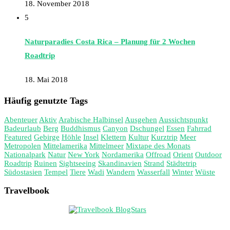
18. November 2018
5
Naturparadies Costa Rica – Planung für 2 Wochen
Roadtrip
18. Mai 2018
Häufig genutzte Tags
Abenteuer
Aktiv
Arabische Halbinsel
Ausgehen
Aussichtspunkt
Badeurlaub
Berg
Buddhismus
Canyon
Dschungel
Essen
Fahrrad
Featured
Gebirge
Höhle
Insel
Klettern
Kultur
Kurztrip
Meer
Metropolen
Mittelamerika
Mittelmeer
Mixtape des Monats
Nationalpark
Natur
New York
Nordamerika
Offroad
Orient
Outdoor
Roadtrip
Ruinen
Sightseeing
Skandinavien
Strand
Städtetrip
Südostasien
Tempel
Tiere
Wadi
Wandern
Wasserfall
Winter
Wüste
Travelbook