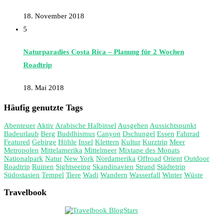
18. November 2018
5
Naturparadies Costa Rica – Planung für 2 Wochen
Roadtrip
18. Mai 2018
Häufig genutzte Tags
Abenteuer
Aktiv
Arabische Halbinsel
Ausgehen
Aussichtspunkt
Badeurlaub
Berg
Buddhismus
Canyon
Dschungel
Essen
Fahrrad
Featured
Gebirge
Höhle
Insel
Klettern
Kultur
Kurztrip
Meer
Metropolen
Mittelamerika
Mittelmeer
Mixtape des Monats
Nationalpark
Natur
New York
Nordamerika
Offroad
Orient
Outdoor
Roadtrip
Ruinen
Sightseeing
Skandinavien
Strand
Städtetrip
Südostasien
Tempel
Tiere
Wadi
Wandern
Wasserfall
Winter
Wüste
Travelbook