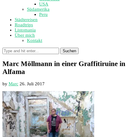
USA
Südamerika
Peru
Städtereisen
Roadtrips
Listomania
Über mich
Kontakt
Suchen
Marc Möllmann in einer Graffitiruine in
Alfama
by
Marc
26. Juli 2017