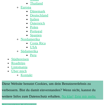
Thailand
Europa
Dänemark
Deutschland
Italien
Österreich
Polen
Portugal
Spanien
Nordamerika
Costa Rica
USA
Südamerika
Peru
Städtereisen
Roadtrips
Listomania
Über mich
Kontakt
Diese Website benutzt Cookies, um dein Benutzererlebnis zu
verbessern. Bist du damit einverstanden? Wenn nicht, kannst du
weitere Infos zum Datenschutz erhalten.
Na klar!
Zeig mir mehr.
Privatsphäre & Cookies