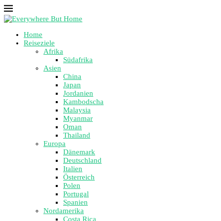
Home
Reiseziele
Afrika
Südafrika
Asien
China
Japan
Jordanien
Kambodscha
Malaysia
Myanmar
Oman
Thailand
Europa
Dänemark
Deutschland
Italien
Österreich
Polen
Portugal
Spanien
Nordamerika
Costa Rica