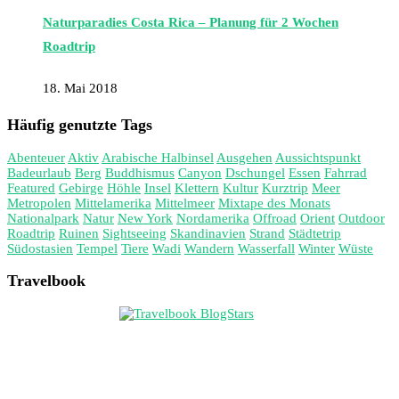
Naturparadies Costa Rica – Planung für 2 Wochen
Roadtrip
18. Mai 2018
Häufig genutzte Tags
Abenteuer
Aktiv
Arabische Halbinsel
Ausgehen
Aussichtspunkt
Badeurlaub
Berg
Buddhismus
Canyon
Dschungel
Essen
Fahrrad
Featured
Gebirge
Höhle
Insel
Klettern
Kultur
Kurztrip
Meer
Metropolen
Mittelamerika
Mittelmeer
Mixtape des Monats
Nationalpark
Natur
New York
Nordamerika
Offroad
Orient
Outdoor
Roadtrip
Ruinen
Sightseeing
Skandinavien
Strand
Städtetrip
Südostasien
Tempel
Tiere
Wadi
Wandern
Wasserfall
Winter
Wüste
Travelbook