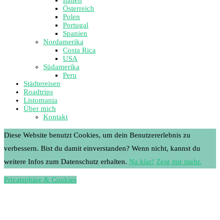
Österreich
Polen
Portugal
Spanien
Nordamerika
Costa Rica
USA
Südamerika
Peru
Städtereisen
Roadtrips
Listomania
Über mich
Kontakt
Diese Website benutzt Cookies, um dein Benutzererlebnis zu
verbessern. Bist du damit einverstanden? Wenn nicht, kannst du
weitere Infos zum Datenschutz erhalten.
Na klar!
Zeig mir mehr.
Privatsphäre & Cookies