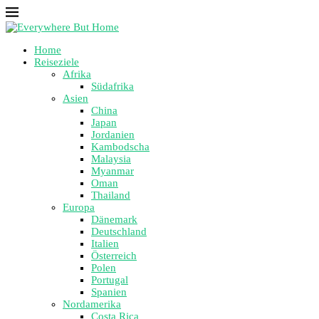
Home
Reiseziele
Afrika
Südafrika
Asien
China
Japan
Jordanien
Kambodscha
Malaysia
Myanmar
Oman
Thailand
Europa
Dänemark
Deutschland
Italien
Österreich
Polen
Portugal
Spanien
Nordamerika
Costa Rica