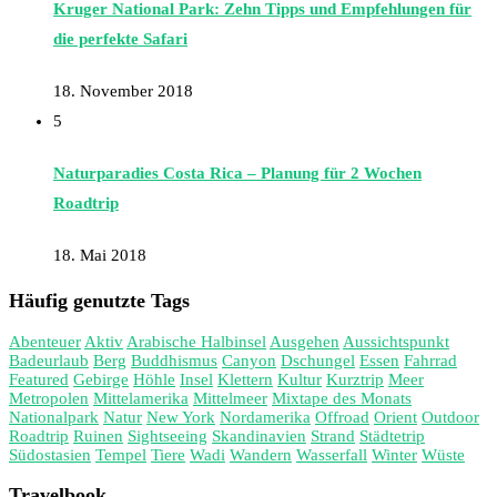
Kruger National Park: Zehn Tipps und Empfehlungen für
die perfekte Safari
18. November 2018
5
Naturparadies Costa Rica – Planung für 2 Wochen
Roadtrip
18. Mai 2018
Häufig genutzte Tags
Abenteuer
Aktiv
Arabische Halbinsel
Ausgehen
Aussichtspunkt
Badeurlaub
Berg
Buddhismus
Canyon
Dschungel
Essen
Fahrrad
Featured
Gebirge
Höhle
Insel
Klettern
Kultur
Kurztrip
Meer
Metropolen
Mittelamerika
Mittelmeer
Mixtape des Monats
Nationalpark
Natur
New York
Nordamerika
Offroad
Orient
Outdoor
Roadtrip
Ruinen
Sightseeing
Skandinavien
Strand
Städtetrip
Südostasien
Tempel
Tiere
Wadi
Wandern
Wasserfall
Winter
Wüste
Travelbook