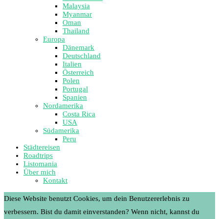
Malaysia
Myanmar
Oman
Thailand
Europa
Dänemark
Deutschland
Italien
Österreich
Polen
Portugal
Spanien
Nordamerika
Costa Rica
USA
Südamerika
Peru
Städtereisen
Roadtrips
Listomania
Über mich
Kontakt
Diese Website benutzt Cookies, um dein Benutzererlebnis zu
verbessern. Bist du damit einverstanden? Wenn nicht, kannst du