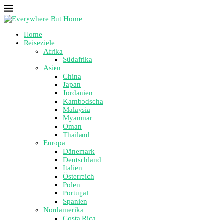
Home
Reiseziele
Afrika
Südafrika
Asien
China
Japan
Jordanien
Kambodscha
Malaysia
Myanmar
Oman
Thailand
Europa
Dänemark
Deutschland
Italien
Österreich
Polen
Portugal
Spanien
Nordamerika
Costa Rica