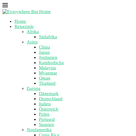
Home
Reiseziele
Afrika
Südafrika
Asien
China
Japan
Jordanien
Kambodscha
Malaysia
Myanmar
Oman
Thailand
Europa
Dänemark
Deutschland
Italien
Österreich
Polen
Portugal
Spanien
Nordamerika
Costa Rica