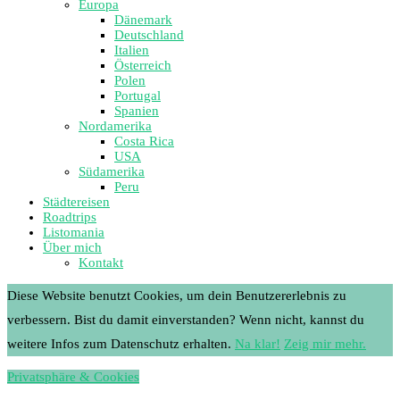
Europa
Dänemark
Deutschland
Italien
Österreich
Polen
Portugal
Spanien
Nordamerika
Costa Rica
USA
Südamerika
Peru
Städtereisen
Roadtrips
Listomania
Über mich
Kontakt
Diese Website benutzt Cookies, um dein Benutzererlebnis zu
verbessern. Bist du damit einverstanden? Wenn nicht, kannst du
weitere Infos zum Datenschutz erhalten.
Na klar!
Zeig mir mehr.
Privatsphäre & Cookies