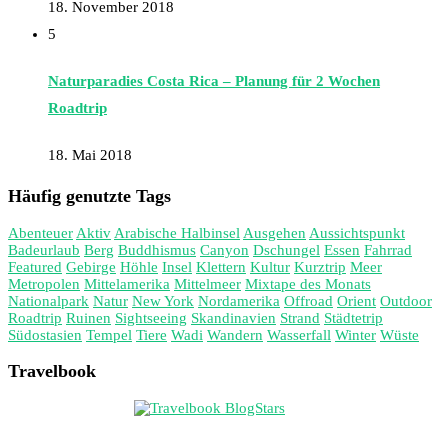
18. November 2018
5
Naturparadies Costa Rica – Planung für 2 Wochen
Roadtrip
18. Mai 2018
Häufig genutzte Tags
Abenteuer
Aktiv
Arabische Halbinsel
Ausgehen
Aussichtspunkt
Badeurlaub
Berg
Buddhismus
Canyon
Dschungel
Essen
Fahrrad
Featured
Gebirge
Höhle
Insel
Klettern
Kultur
Kurztrip
Meer
Metropolen
Mittelamerika
Mittelmeer
Mixtape des Monats
Nationalpark
Natur
New York
Nordamerika
Offroad
Orient
Outdoor
Roadtrip
Ruinen
Sightseeing
Skandinavien
Strand
Städtetrip
Südostasien
Tempel
Tiere
Wadi
Wandern
Wasserfall
Winter
Wüste
Travelbook