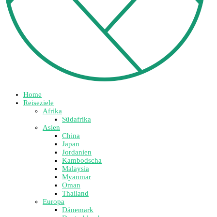
Home
Reiseziele
Afrika
Südafrika
Asien
China
Japan
Jordanien
Kambodscha
Malaysia
Myanmar
Oman
Thailand
Europa
Dänemark