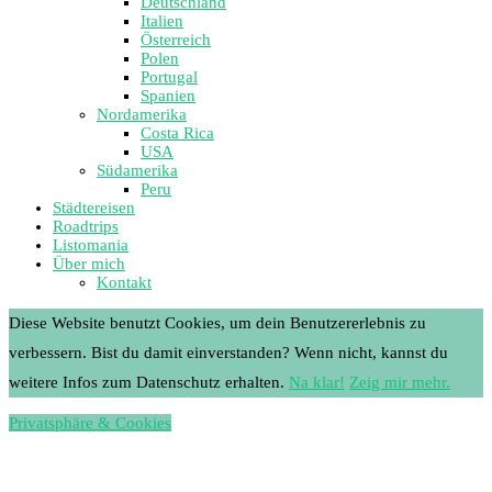
Deutschland
Italien
Österreich
Polen
Portugal
Spanien
Nordamerika
Costa Rica
USA
Südamerika
Peru
Städtereisen
Roadtrips
Listomania
Über mich
Kontakt
Diese Website benutzt Cookies, um dein Benutzererlebnis zu
verbessern. Bist du damit einverstanden? Wenn nicht, kannst du
weitere Infos zum Datenschutz erhalten.
Na klar!
Zeig mir mehr.
Privatsphäre & Cookies