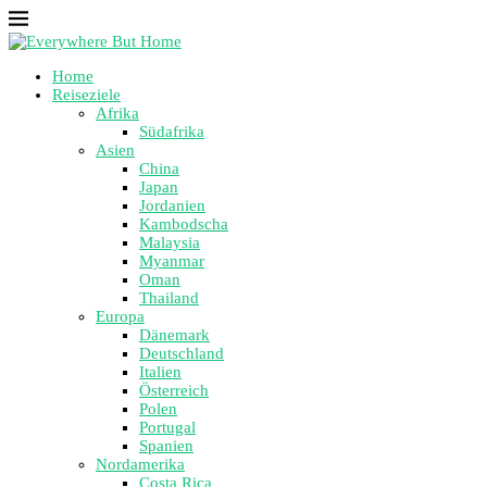
Home
Reiseziele
Afrika
Südafrika
Asien
China
Japan
Jordanien
Kambodscha
Malaysia
Myanmar
Oman
Thailand
Europa
Dänemark
Deutschland
Italien
Österreich
Polen
Portugal
Spanien
Nordamerika
Costa Rica