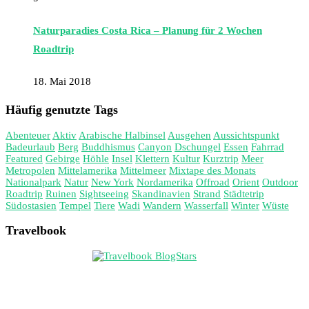
Naturparadies Costa Rica – Planung für 2 Wochen
Roadtrip
18. Mai 2018
Häufig genutzte Tags
Abenteuer
Aktiv
Arabische Halbinsel
Ausgehen
Aussichtspunkt
Badeurlaub
Berg
Buddhismus
Canyon
Dschungel
Essen
Fahrrad
Featured
Gebirge
Höhle
Insel
Klettern
Kultur
Kurztrip
Meer
Metropolen
Mittelamerika
Mittelmeer
Mixtape des Monats
Nationalpark
Natur
New York
Nordamerika
Offroad
Orient
Outdoor
Roadtrip
Ruinen
Sightseeing
Skandinavien
Strand
Städtetrip
Südostasien
Tempel
Tiere
Wadi
Wandern
Wasserfall
Winter
Wüste
Travelbook