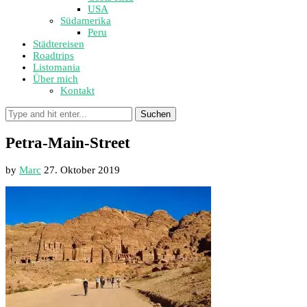
USA
Südamerika
Peru
Städtereisen
Roadtrips
Listomania
Über mich
Kontakt
Suchen
Petra-Main-Street
by
Marc
27. Oktober 2019