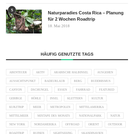
5
Naturparadies Costa Rica – Planung
für 2 Wochen Roadtrip
18. Mai 2018
HÄUFIG GENUTZTE TAGS
ABENTEUER
AKTIV
ARABISCHE HALBINSEL
AUSGEHEN
AUSSICHTSPUNKT
BADEURLAUB
BERG
BUDDHISMUS
CANYON
DSCHUNGEL
ESSEN
FAHRRAD
FEATURED
GEBIRGE
HÖHLE
INSEL
KLETTERN
KULTUR
KURZTRIP
MEER
METROPOLEN
MITTELAMERIKA
MITTELMEER
MIXTAPE DES MONATS
NATIONALPARK
NATUR
NEW YORK
NORDAMERIKA
OFFROAD
ORIENT
OUTDOOR
ROADTRIP
RUINEN
SIGHTSEEING
SKANDINAVIEN