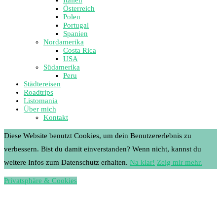
Österreich
Polen
Portugal
Spanien
Nordamerika
Costa Rica
USA
Südamerika
Peru
Städtereisen
Roadtrips
Listomania
Über mich
Kontakt
Diese Website benutzt Cookies, um dein Benutzererlebnis zu
verbessern. Bist du damit einverstanden? Wenn nicht, kannst du
weitere Infos zum Datenschutz erhalten.
Na klar!
Zeig mir mehr.
Privatsphäre & Cookies