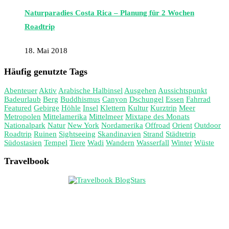
Naturparadies Costa Rica – Planung für 2 Wochen
Roadtrip
18. Mai 2018
Häufig genutzte Tags
Abenteuer
Aktiv
Arabische Halbinsel
Ausgehen
Aussichtspunkt
Badeurlaub
Berg
Buddhismus
Canyon
Dschungel
Essen
Fahrrad
Featured
Gebirge
Höhle
Insel
Klettern
Kultur
Kurztrip
Meer
Metropolen
Mittelamerika
Mittelmeer
Mixtape des Monats
Nationalpark
Natur
New York
Nordamerika
Offroad
Orient
Outdoor
Roadtrip
Ruinen
Sightseeing
Skandinavien
Strand
Städtetrip
Südostasien
Tempel
Tiere
Wadi
Wandern
Wasserfall
Winter
Wüste
Travelbook