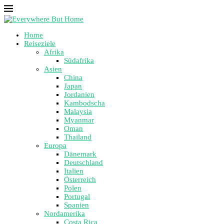
Home
Reiseziele
Afrika
Südafrika
Asien
China
Japan
Jordanien
Kambodscha
Malaysia
Myanmar
Oman
Thailand
Europa
Dänemark
Deutschland
Italien
Österreich
Polen
Portugal
Spanien
Nordamerika
Costa Rica