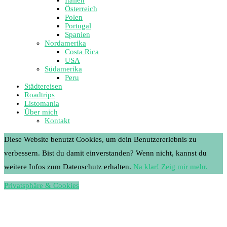
Österreich
Polen
Portugal
Spanien
Nordamerika
Costa Rica
USA
Südamerika
Peru
Städtereisen
Roadtrips
Listomania
Über mich
Kontakt
Diese Website benutzt Cookies, um dein Benutzererlebnis zu
verbessern. Bist du damit einverstanden? Wenn nicht, kannst du
weitere Infos zum Datenschutz erhalten.
Na klar!
Zeig mir mehr.
Privatsphäre & Cookies