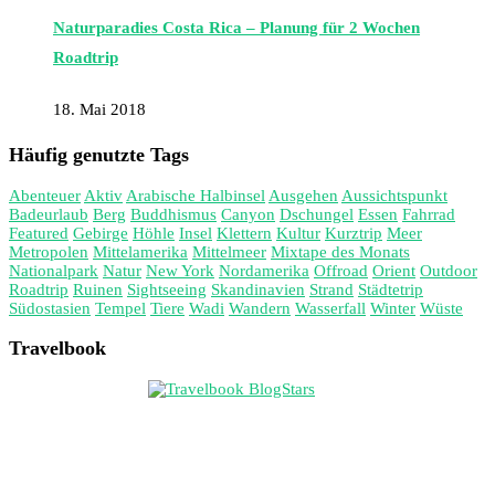
Naturparadies Costa Rica – Planung für 2 Wochen
Roadtrip
18. Mai 2018
Häufig genutzte Tags
Abenteuer
Aktiv
Arabische Halbinsel
Ausgehen
Aussichtspunkt
Badeurlaub
Berg
Buddhismus
Canyon
Dschungel
Essen
Fahrrad
Featured
Gebirge
Höhle
Insel
Klettern
Kultur
Kurztrip
Meer
Metropolen
Mittelamerika
Mittelmeer
Mixtape des Monats
Nationalpark
Natur
New York
Nordamerika
Offroad
Orient
Outdoor
Roadtrip
Ruinen
Sightseeing
Skandinavien
Strand
Städtetrip
Südostasien
Tempel
Tiere
Wadi
Wandern
Wasserfall
Winter
Wüste
Travelbook