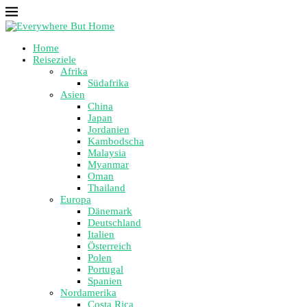
Home
Reiseziele
Afrika
Südafrika
Asien
China
Japan
Jordanien
Kambodscha
Malaysia
Myanmar
Oman
Thailand
Europa
Dänemark
Deutschland
Italien
Österreich
Polen
Portugal
Spanien
Nordamerika
Costa Rica