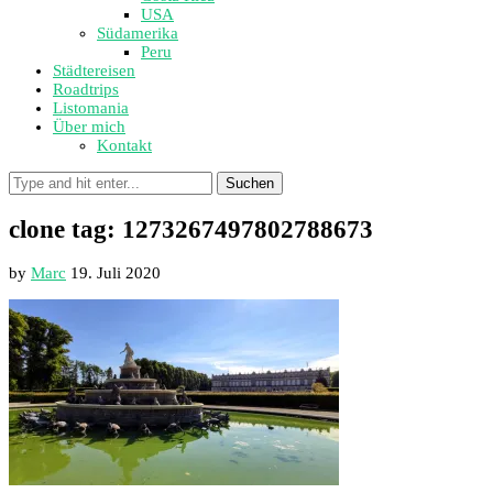
USA
Südamerika
Peru
Städtereisen
Roadtrips
Listomania
Über mich
Kontakt
Suchen
clone tag: 1273267497802788673
by
Marc
19. Juli 2020