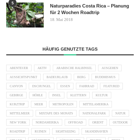
5
Naturparadies Costa Rica – Planung
für 2 Wochen Roadtrip
18. Mai 2018
HÄUFIG GENUTZTE TAGS
ABENTEUER
AKTIV
ARABISCHE HALBINSEL
AUSGEHEN
AUSSICHTSPUNKT
BADEURLAUB
BERG
BUDDHISMUS
CANYON
DSCHUNGEL
ESSEN
FAHRRAD
FEATURED
GEBIRGE
HÖHLE
INSEL
KLETTERN
KULTUR
KURZTRIP
MEER
METROPOLEN
MITTELAMERIKA
MITTELMEER
MIXTAPE DES MONATS
NATIONALPARK
NATUR
NEW YORK
NORDAMERIKA
OFFROAD
ORIENT
OUTDOOR
ROADTRIP
RUINEN
SIGHTSEEING
SKANDINAVIEN