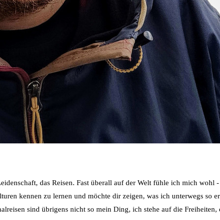
idenschaft, das Reisen. Fast überall auf der Welt fühle ich mich wohl 
ulturen kennen zu lernen und möchte dir zeigen, was ich unterwegs so e
reisen sind übrigens nicht so mein Ding, ich stehe auf die Freiheiten, d