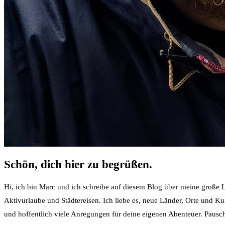
Schön, dich hier zu begrüßen.
Hi, ich bin Marc und ich schreibe auf diesem Blog über meine große Le
Aktivurlaube und Städtereisen. Ich liebe es, neue Länder, Orte und K
und hoffentlich viele Anregungen für deine eigenen Abenteuer. Pauschal