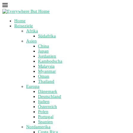
Home
Reiseziele
Afrika
Südafrika
Asien
China
Japan
Jordanien
Kambodscha
Malaysia
Myanmar
Oman
Thailand
Europa
Dänemark
Deutschland
Italien
Österreich
Polen
Portugal
Spanien
Nordamerika
Costa Rica