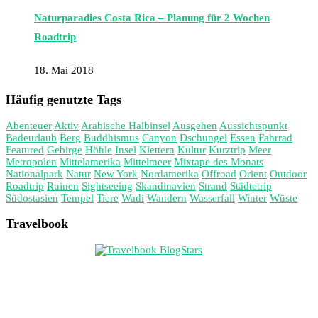
Naturparadies Costa Rica – Planung für 2 Wochen
Roadtrip
18. Mai 2018
Häufig genutzte Tags
Abenteuer
Aktiv
Arabische Halbinsel
Ausgehen
Aussichtspunkt
Badeurlaub
Berg
Buddhismus
Canyon
Dschungel
Essen
Fahrrad
Featured
Gebirge
Höhle
Insel
Klettern
Kultur
Kurztrip
Meer
Metropolen
Mittelamerika
Mittelmeer
Mixtape des Monats
Nationalpark
Natur
New York
Nordamerika
Offroad
Orient
Outdoor
Roadtrip
Ruinen
Sightseeing
Skandinavien
Strand
Städtetrip
Südostasien
Tempel
Tiere
Wadi
Wandern
Wasserfall
Winter
Wüste
Travelbook