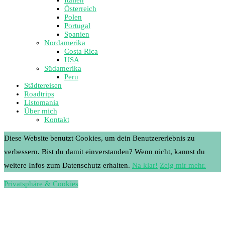
Österreich
Polen
Portugal
Spanien
Nordamerika
Costa Rica
USA
Südamerika
Peru
Städtereisen
Roadtrips
Listomania
Über mich
Kontakt
Diese Website benutzt Cookies, um dein Benutzererlebnis zu
verbessern. Bist du damit einverstanden? Wenn nicht, kannst du
weitere Infos zum Datenschutz erhalten.
Na klar!
Zeig mir mehr.
Privatsphäre & Cookies