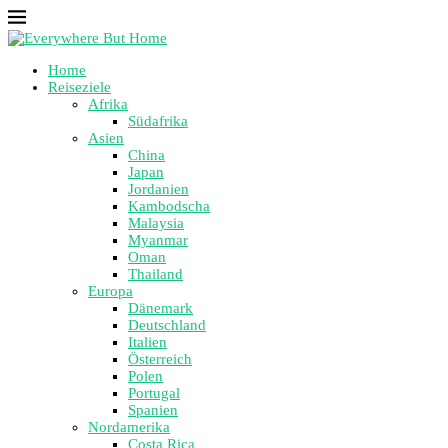
Home
Reiseziele
Afrika
Südafrika
Asien
China
Japan
Jordanien
Kambodscha
Malaysia
Myanmar
Oman
Thailand
Europa
Dänemark
Deutschland
Italien
Österreich
Polen
Portugal
Spanien
Nordamerika
Costa Rica